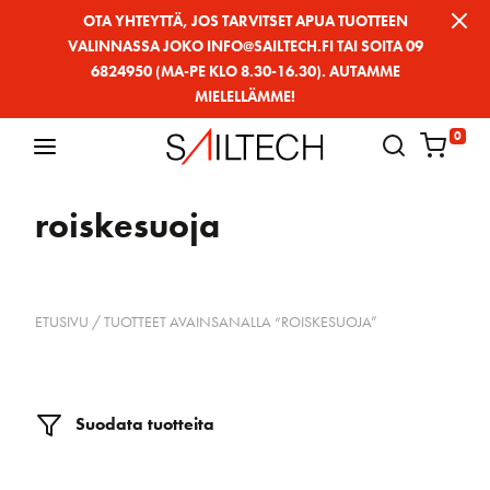
Siirry
OTA YHTEYTTÄ, JOS TARVITSET APUA TUOTTEEN
VALINNASSA JOKO INFO@SAILTECH.FI TAI SOITA 09
sivun
6824950 (MA-PE KLO 8.30-16.30). AUTAMME
sisältöön
MIELELLÄMME!
0
roiskesuoja
ETUSIVU
/ TUOTTEET AVAINSANALLA “ROISKESUOJA”
Suodata tuotteita