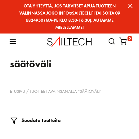
Siirry
OTA YHTEYTTÄ, JOS TARVITSET APUA TUOTTEEN
VALINNASSA JOKO INFO@SAILTECH.FI TAI SOITA 09
sivun
6824950 (MA-PE KLO 8.30-16.30). AUTAMME
sisältöön
MIELELLÄMME!
0
säätöväli
ETUSIVU
/ TUOTTEET AVAINSANALLA “SÄÄTÖVÄLI”
Suodata tuotteita