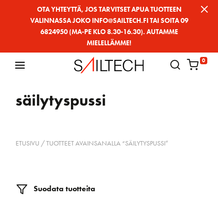
Siirry
OTA YHTEYTTÄ, JOS TARVITSET APUA TUOTTEEN
VALINNASSA JOKO INFO@SAILTECH.FI TAI SOITA 09
sivun
6824950 (MA-PE KLO 8.30-16.30). AUTAMME
sisältöön
MIELELLÄMME!
0
säilytyspussi
ETUSIVU
/ TUOTTEET AVAINSANALLA “SÄILYTYSPUSSI”
Suodata tuotteita