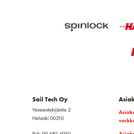
Sail Tech Oy
Asia
Veneentekijäntie 2
Asiak
Helsinki 00210
verk
Puh: 09 682 4950
Asiak