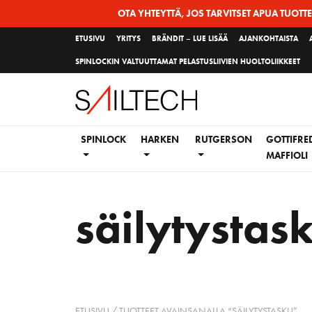
Siirry
OTA YHTEYTTÄ, JOS TARVITSET APUA TUOTT
sivun
ETUSIVU
YRITYS
BRÄNDIT – LUE LISÄÄ
AJANKOHTAISTA
sisältöön
SPINLOCKIN VALTUUTTAMAT PELASTUSLIIVIEN HUOLTOLIIKKEET
SPINLOCK
HARKEN
RUTGERSON
GOTTIFRE
MAFFIOLI
säilytystas
ETUSIVU
/ TUOTTEET AVAINSANALLA “SÄILYTYSTASKU”