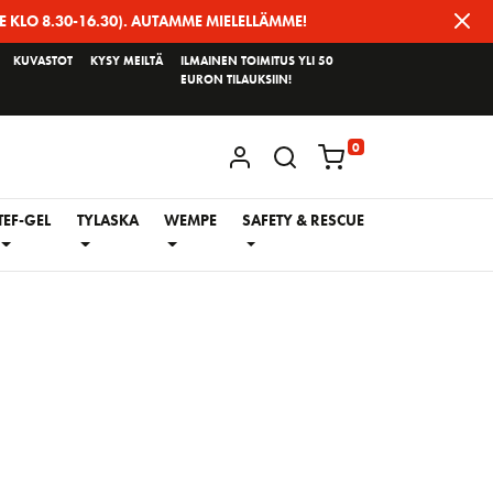
E KLO 8.30-16.30). AUTAMME MIELELLÄMME!
KUVASTOT
KYSY MEILTÄ
ILMAINEN TOIMITUS YLI 50
EURON TILAUKSIIN!
0
KIRJAUDU / REKISTERÖIDY
TEF-GEL
TYLASKA
WEMPE
SAFETY & RESCUE