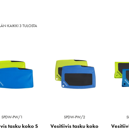
SORTED
ÄN KAIKKI 3 TULOSTA
BY
LATEST
SPDW-PW/1
SPDW-PW/2
S
ivis tasku koko S
Vesitiivis tasku koko
Vesitii