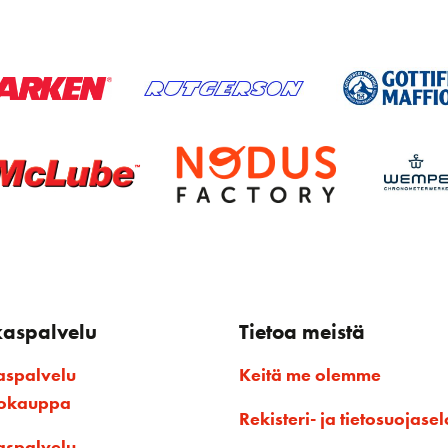
kaspalvelu
Tietoa meistä
aspalvelu
Keitä me olemme
kokauppa
Rekisteri- ja tietosuojasel
aspalvelu