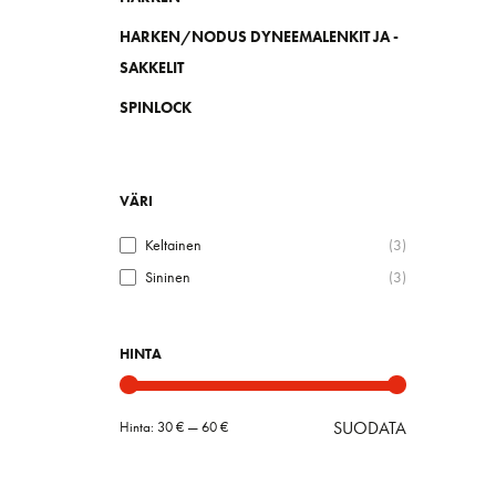
HARKEN/NODUS DYNEEMALENKIT JA -
SAKKELIT
SPINLOCK
VÄRI
Keltainen
(3)
Sininen
(3)
HINTA
SUODATA
Hinta:
30 €
—
60 €
Minimihint
Maksimihin