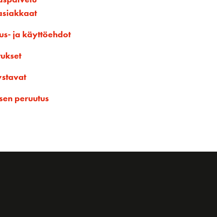
asiakkaat
us- ja käyttöehdot
tukset
ystavat
sen peruutus