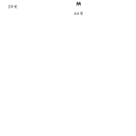
M
39
€
44
€
a
ta