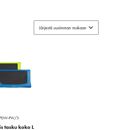
PDW-PW/3
vis tasku koko L