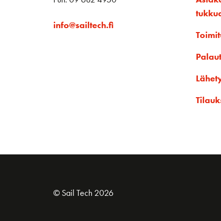
tukku
info@sailtech.fi
Toimit
Palau
Lähet
Tilauk
© Sail Tech 2026