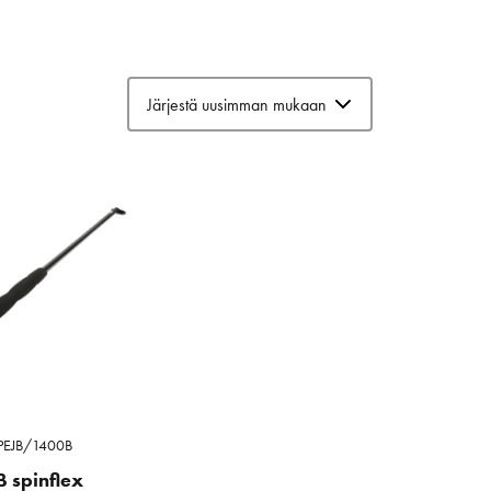
PEJB/1400B
B spinflex