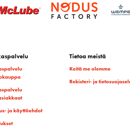
kaspalvelu
Tietoa meistä
aspalvelu
Keitä me olemme
kokauppa
Rekisteri- ja tietosuojasel
aspalvelu
asiakkaat
us- ja käyttöehdot
tukset