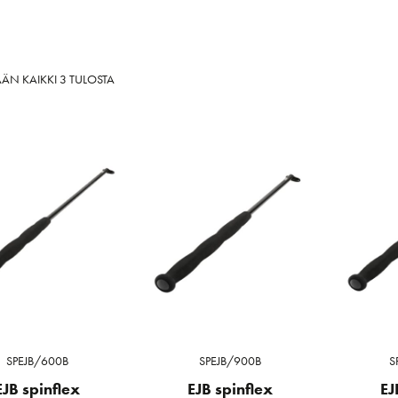
SORTED
ÄN KAIKKI 3 TULOSTA
BY
LATEST
SPEJB/600B
SPEJB/900B
S
EJB spinflex
EJB spinflex
EJ