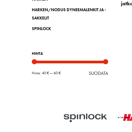
jatk
HARKEN/NODUS DYNEEMALENKIT JA -
SAKKELIT
SPINLOCK
HINTA
SUODATA
Hinta:
40 €
—
60 €
Minimihint
Maksimihin