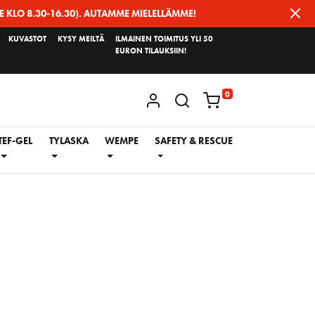
E KLO 8.30-16.30). AUTAMME MIELELLÄMME!
KUVASTOT
KYSY MEILTÄ
ILMAINEN TOIMITUS YLI 50
EURON TILAUKSIIN!
0
KIRJAUDU / REKISTERÖIDY
TEF-GEL
TYLASKA
WEMPE
SAFETY & RESCUE