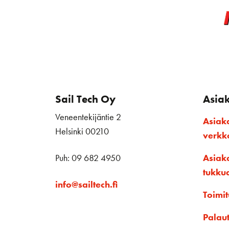
Sail Tech Oy
Asia
Veneentekijäntie 2
Asiak
Helsinki 00210
verk
Puh: 09 682 4950
Asiak
tukku
info@sailtech.fi
Toimit
Palau