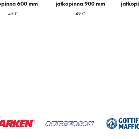
opinna 600 mm
jatkopinna 900 mm
jatkop
45
€
49
€
a
ta