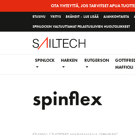
Siirry
OTA YHTEYTTÄ, JOS TARVITSET APUA TUOTT
sivun
ETUSIVU
YRITYS
BRÄNDIT – LUE LISÄÄ
AJANKOHTAISTA
sisältöön
SPINLOCKIN VALTUUTTAMAT PELASTUSLIIVIEN HUOLTOLIIKKEET
SPINLOCK
HARKEN
RUTGERSON
GOTTIFRE
MAFFIOLI
spinflex
ETUSIVU
/ TUOTTEET AVAINSANALLA “SPINFLEX”