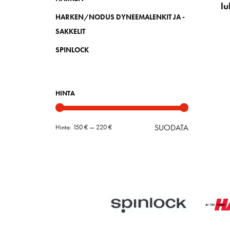
l
HARKEN/NODUS DYNEEMALENKIT JA -
SAKKELIT
SPINLOCK
HINTA
SUODATA
Hinta:
150 €
—
220 €
Minimihint
Maksimihin