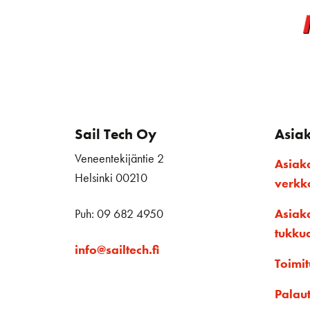
Sail Tech Oy
Asia
Veneentekijäntie 2
Asiak
Helsinki 00210
verk
Puh: 09 682 4950
Asiak
tukku
info@sailtech.fi
Toimit
Palau