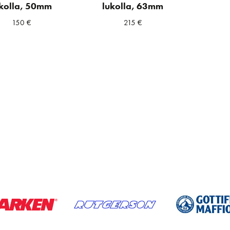
ukolla, 50mm
lukolla, 63mm
150
€
215
€
a
ta