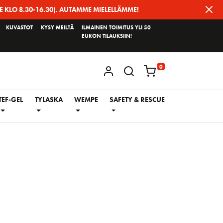
E KLO 8.30-16.30). AUTAMME MIELELLÄMME!
KUVASTOT
KYSY MEILTÄ
ILMAINEN TOIMITUS YLI 50
EURON TILAUKSIIN!
0
KIRJAUDU / REKISTERÖIDY
TEF-GEL
TYLASKA
WEMPE
SAFETY & RESCUE