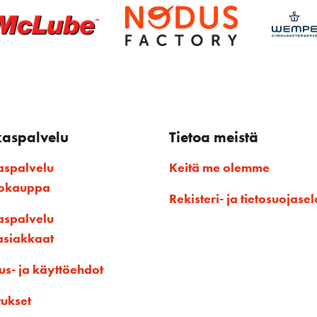
kaspalvelu
Tietoa meistä
aspalvelu
Keitä me olemme
kokauppa
Rekisteri- ja tietosuojasel
aspalvelu
asiakkaat
us- ja käyttöehdot
tukset