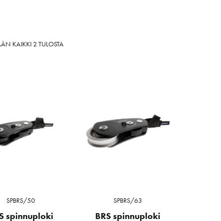
SORTED
ÄN KAIKKI 2 TULOSTA
BY
LATEST
SPBRS/50
SPBRS/63
S spinnuploki
BRS spinnuploki