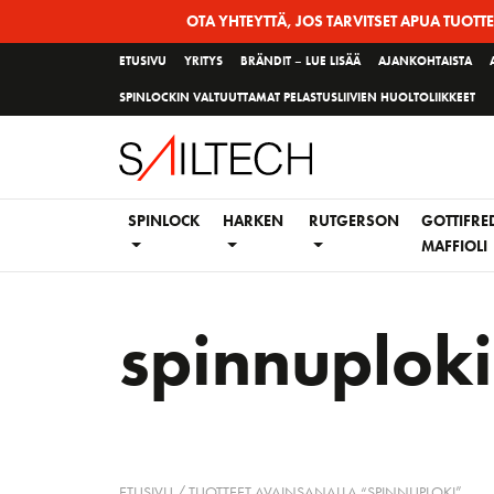
Siirry
OTA YHTEYTTÄ, JOS TARVITSET APUA TUOTT
sivun
ETUSIVU
YRITYS
BRÄNDIT – LUE LISÄÄ
AJANKOHTAISTA
sisältöön
SPINLOCKIN VALTUUTTAMAT PELASTUSLIIVIEN HUOLTOLIIKKEET
SPINLOCK
HARKEN
RUTGERSON
GOTTIFRE
MAFFIOLI
spinnuploki
ETUSIVU
/ TUOTTEET AVAINSANALLA “SPINNUPLOKI”