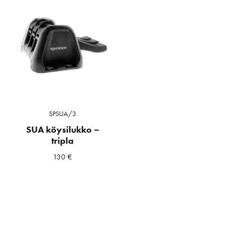
SPSUA/3
SUA köysilukko –
tripla
130
€