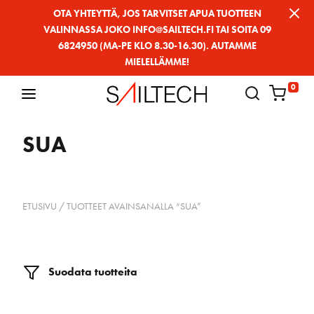
Siirry
OTA YHTEYTTÄ, JOS TARVITSET APUA TUOTTEEN
VALINNASSA JOKO INFO@SAILTECH.FI TAI SOITA 09
sivun
6824950 (MA-PE KLO 8.30-16.30). AUTAMME
sisältöön
MIELELLÄMME!
0
SUA
ETUSIVU
/ TUOTTEET AVAINSANALLA “SUA”
Suodata tuotteita