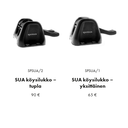
SPSUA/2
SPSUA/1
SUA köysilukko –
SUA köysilukko –
tupla
yksittäinen
90
€
65
€