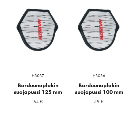
H3037
H3036
Barduunaplokin
Barduunaplokin
suojapussi 125 mm
suojapussi 100 mm
64
€
59
€