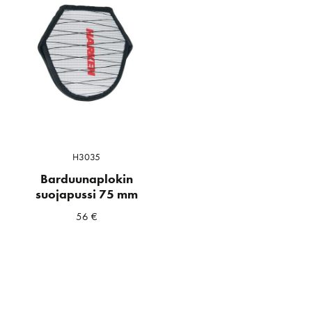
H3035
Barduunaplokin
suojapussi 75 mm
56
€