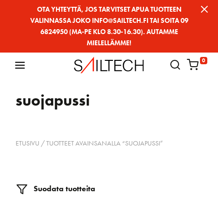
Siirry
OTA YHTEYTTÄ, JOS TARVITSET APUA TUOTTEEN
VALINNASSA JOKO INFO@SAILTECH.FI TAI SOITA 09
sivun
6824950 (MA-PE KLO 8.30-16.30). AUTAMME
sisältöön
MIELELLÄMME!
0
suojapussi
ETUSIVU
/ TUOTTEET AVAINSANALLA “SUOJAPUSSI”
Suodata tuotteita