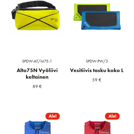
SPDW-AT/M75-1
SPDW-PW/3
Alto75N Vyöliivi
Vesitiivis tasku koko L
keltainen
59
€
89
€
Ale!
Ale!