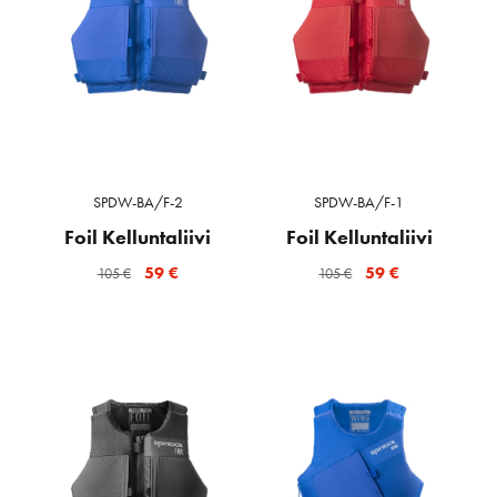
SPDW-BA/F-2
SPDW-BA/F-1
Foil Kelluntaliivi
Foil Kelluntaliivi
Alkuperäinen
Nykyinen
Alkuperäinen
Nykyinen
59
€
59
€
105
€
105
€
hinta
hinta
hinta
hinta
oli:
on:
oli:
on:
105 €.
59 €.
105 €.
59 €.