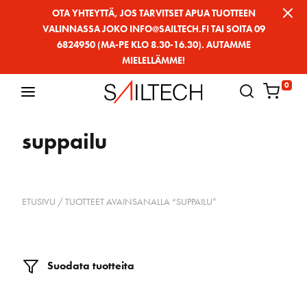
Siirry
OTA YHTEYTTÄ, JOS TARVITSET APUA TUOTTEEN
VALINNASSA JOKO INFO@SAILTECH.FI TAI SOITA 09
sivun
6824950 (MA-PE KLO 8.30-16.30). AUTAMME
sisältöön
MIELELLÄMME!
0
suppailu
ETUSIVU
/ TUOTTEET AVAINSANALLA “SUPPAILU”
Suodata tuotteita