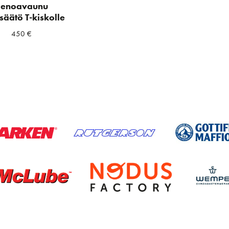
genoavaunu
säätö T-kiskolle
450
€