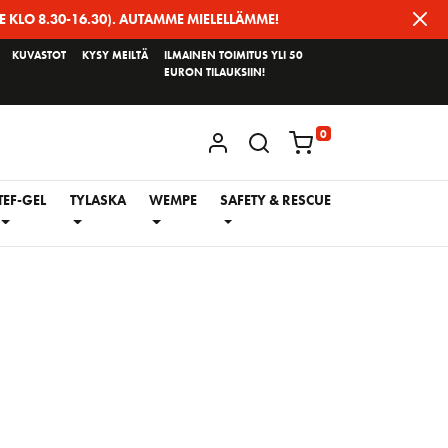
E KLO 8.30-16.30). AUTAMME MIELELLÄMME!
KUVASTOT
KYSY MEILTÄ
ILMAINEN TOIMITUS YLI 50
EURON TILAUKSIIN!
0
KIRJAUDU / REKISTERÖIDY
TEF-GEL
TYLASKA
WEMPE
SAFETY & RESCUE