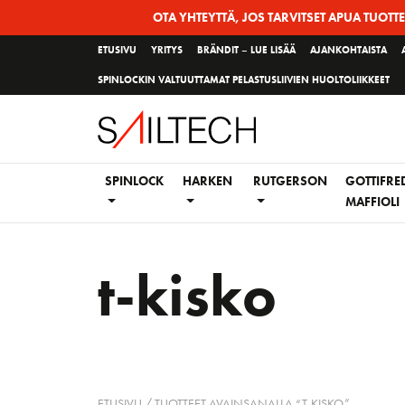
Siirry
OTA YHTEYTTÄ, JOS TARVITSET APUA TUOTT
sivun
ETUSIVU
YRITYS
BRÄNDIT – LUE LISÄÄ
AJANKOHTAISTA
sisältöön
SPINLOCKIN VALTUUTTAMAT PELASTUSLIIVIEN HUOLTOLIIKKEET
SPINLOCK
HARKEN
RUTGERSON
GOTTIFRE
MAFFIOLI
t-kisko
ETUSIVU
/ TUOTTEET AVAINSANALLA “T-KISKO”