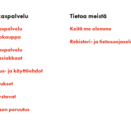
kaspalvelu
Tietoa meistä
aspalvelu
Keitä me olemme
kokauppa
Rekisteri- ja tietosuojasel
aspalvelu
asiakkaat
us- ja käyttöehdot
tukset
ystavat
sen peruutus