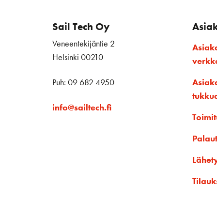
Sail Tech Oy
Asia
Veneentekijäntie 2
Asiak
Helsinki 00210
verk
Puh: 09 682 4950
Asiak
tukku
info@sailtech.fi
Toimit
Palau
Lähet
Tilauk