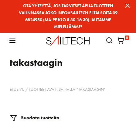
Siirry
OTA YHTEYTTÄ, JOS TARVITSET APUA TUOTTEEN
VALINNASSA JOKO INFO@SAILTECH.FI TAI SOITA 09
sivun
6824950 (MA-PE KLO 8.30-16.30). AUTAMME
sisältöön
MIELELLÄMME!
0
takastaagin
ETUSIVU
/ TUOTTEET AVAINSANALLA “TAKASTAAGIN”
Suodata tuotteita