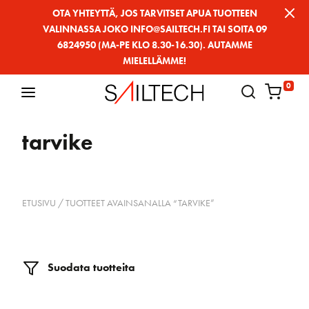
Siirry
OTA YHTEYTTÄ, JOS TARVITSET APUA TUOTTEEN
VALINNASSA JOKO INFO@SAILTECH.FI TAI SOITA 09
sivun
6824950 (MA-PE KLO 8.30-16.30). AUTAMME
sisältöön
MIELELLÄMME!
0
tarvike
ETUSIVU
/ TUOTTEET AVAINSANALLA “TARVIKE”
Suodata tuotteita