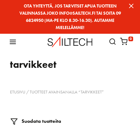
Siirry
OTA YHTEYTTÄ, JOS TARVITSET APUA TUOTTEEN
VALINNASSA JOKO INFO@SAILTECH.FI TAI SOITA 09
sivun
6824950 (MA-PE KLO 8.30-16.30). AUTAMME
sisältöön
MIELELLÄMME!
0
tarvikkeet
ETUSIVU
/ TUOTTEET AVAINSANALLA “TARVIKKEET”
Suodata tuotteita