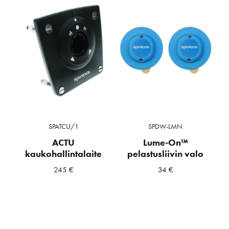
SPATCU/1
SPDW-LMN
ACTU
Lume-On™
kaukohallintalaite
pelastusliivin valo
245
€
34
€