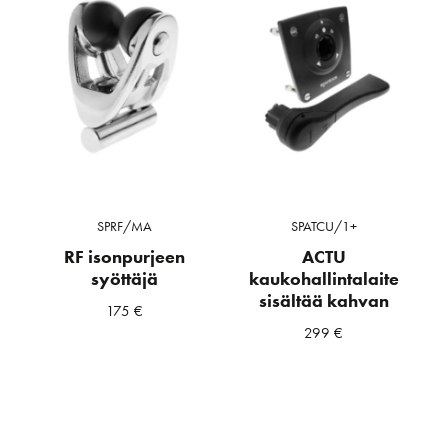
SPRF/MA
SPATCU/1+
RF isonpurjeen
ACTU
syöttäjä
kaukohallintalaite
sisältää kahvan
175
€
299
€