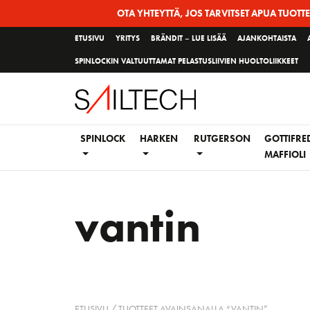
Siirry
OTA YHTEYTTÄ, JOS TARVITSET APUA TUOTT
sivun
ETUSIVU
YRITYS
BRÄNDIT – LUE LISÄÄ
AJANKOHTAISTA
sisältöön
SPINLOCKIN VALTUUTTAMAT PELASTUSLIIVIEN HUOLTOLIIKKEET
SPINLOCK
HARKEN
RUTGERSON
GOTTIFRE
MAFFIOLI
vantin
ETUSIVU
/ TUOTTEET AVAINSANALLA “VANTIN”