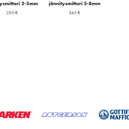
tysmittari 2-5mm
jännitysmittari 5-8mm
205
€
365
€
a
ta