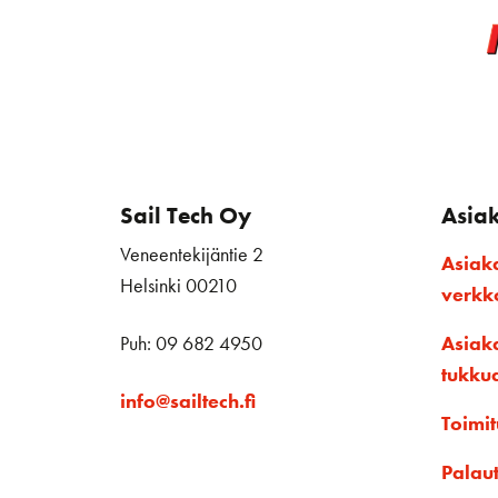
Sail Tech Oy
Asia
Veneentekijäntie 2
Asiak
Helsinki 00210
verk
Puh: 09 682 4950
Asiak
tukku
info@sailtech.fi
Toimit
Palau