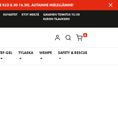
E KLO 8.30-16.30). AUTAMME MIELELLÄMME!
KUVASTOT
KYSY MEILTÄ
ILMAINEN TOIMITUS YLI 50
EURON TILAUKSIIN!
0
KIRJAUDU / REKISTERÖIDY
TEF-GEL
TYLASKA
WEMPE
SAFETY & RESCUE