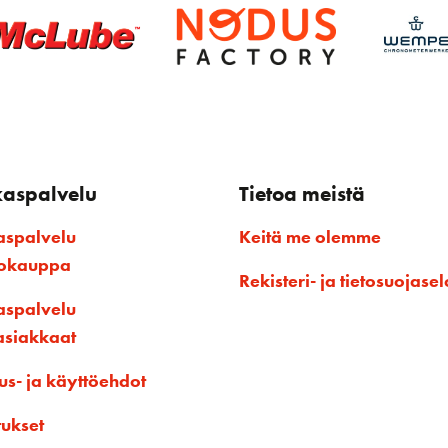
kaspalvelu
Tietoa meistä
aspalvelu
Keitä me olemme
kokauppa
Rekisteri- ja tietosuojasel
aspalvelu
asiakkaat
us- ja käyttöehdot
tukset