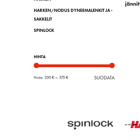
jänni
HARKEN/NODUS DYNEEMALENKIT JA -
SAKKELIT
SPINLOCK
HINTA
SUODATA
Hinta:
200 €
—
370 €
Minimihint
Maksimihin