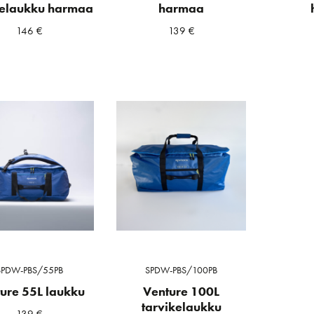
kelaukku harmaa
harmaa
146
€
139
€
a
ta
SPDW-PBS/55PB
SPDW-PBS/100PB
ure 55L laukku
Venture 100L
tarvikelaukku