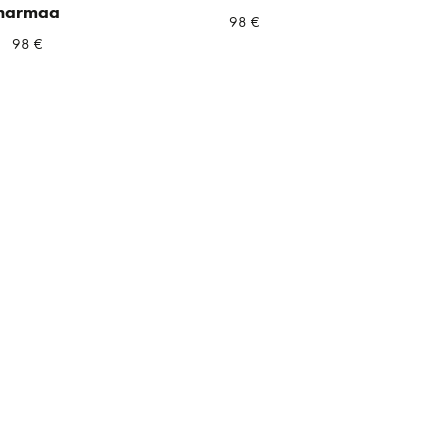
harmaa
98
€
98
€