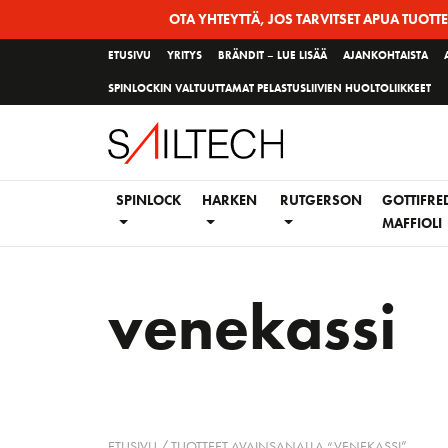
Siirry
OTA YHTEYTTÄ, JOS TARVITSET APUA TUOTT
sivun
ETUSIVU
YRITYS
BRÄNDIT – LUE LISÄÄ
AJANKOHTAISTA
sisältöön
SPINLOCKIN VALTUUTTAMAT PELASTUSLIIVIEN HUOLTOLIIKKEET
SPINLOCK
HARKEN
RUTGERSON
GOTTIFRE
MAFFIOLI
venekassi
ETUSIVU
/ TUOTTEET AVAINSANALLA “VENEKASSI”