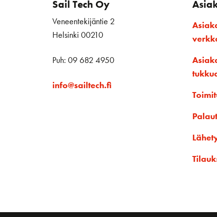
Sail Tech Oy
Asia
Veneentekijäntie 2
Asiak
Helsinki 00210
verk
Puh: 09 682 4950
Asiak
tukku
info@sailtech.fi
Toimit
Palau
Lähet
Tilauk