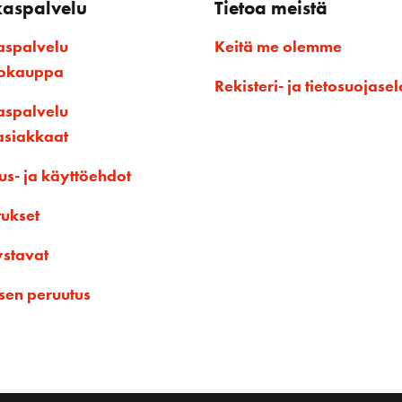
kaspalvelu
Tietoa meistä
aspalvelu
Keitä me olemme
kokauppa
Rekisteri- ja tietosuojasel
aspalvelu
asiakkaat
us- ja käyttöehdot
tukset
ystavat
sen peruutus