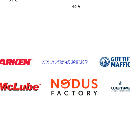
139
€
146
€