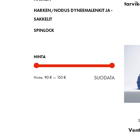
tarvi
HARKEN/NODUS DYNEEMALENKIT JA -
SAKKELIT
SPINLOCK
HINTA
SUODATA
Hinta:
90 €
—
150 €
Minimihint
Maksimihin
Vent