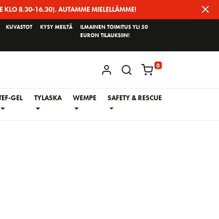
E KLO 8.30-16.30). AUTAMME MIELELLÄMME!
KUVASTOT
KYSY MEILTÄ
ILMAINEN TOIMITUS YLI 50
EURON TILAUKSIIN!
0
KIRJAUDU / REKISTERÖIDY
TEF-GEL
TYLASKA
WEMPE
SAFETY & RESCUE