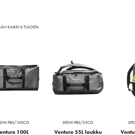
SORTED
ÄN KAIKKI 6 TULOSTA
BY
LATEST
PDW-PBS/100CG
SPDW-PBS/55CG
SP
enture 100L
Venture 55L laukku
Ventu