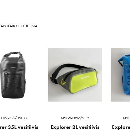
SORTED
ÄN KAIKKI 3 TULOSTA
BY
LATEST
PDW-PBS/35CG
SPDW-PBW/2CY
SPD
er 35L vesitiivis
Explorer 2L vesitiivis
Explore