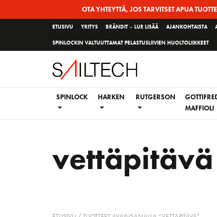
Siirry
OTA YHTEYTTÄ, JOS TARVITSET APUA TUOTT
sivun
ETUSIVU
YRITYS
BRÄNDIT – LUE LISÄÄ
AJANKOHTAISTA
sisältöön
SPINLOCKIN VALTUUTTAMAT PELASTUSLIIVIEN HUOLTOLIIKKEET
SPINLOCK
HARKEN
RUTGERSON
GOTTIFRE
MAFFIOLI
vettäpitävä
ETUSIVU
/ TUOTTEET AVAINSANALLA “VETTÄPITÄVÄ”