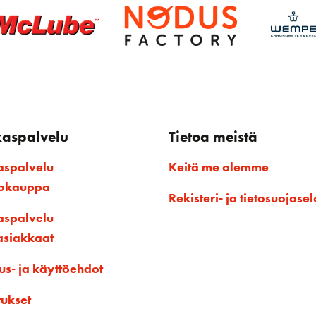
kaspalvelu
Tietoa meistä
aspalvelu
Keitä me olemme
kokauppa
Rekisteri- ja tietosuojasel
aspalvelu
asiakkaat
us- ja käyttöehdot
tukset