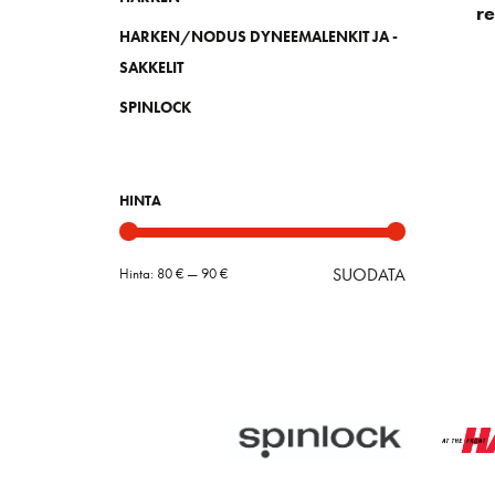
r
HARKEN/NODUS DYNEEMALENKIT JA -
SAKKELIT
SPINLOCK
HINTA
SUODATA
Hinta:
80 €
—
90 €
Minimihint
Maksimihin