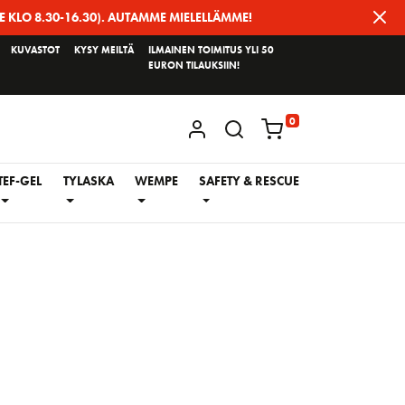
E KLO 8.30-16.30). AUTAMME MIELELLÄMME!
KUVASTOT
KYSY MEILTÄ
ILMAINEN TOIMITUS YLI 50
EURON TILAUKSIIN!
0
KIRJAUDU / REKISTERÖIDY
TEF-GEL
TYLASKA
WEMPE
SAFETY & RESCUE