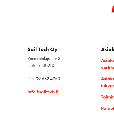
Sail Tech Oy
Asia
Veneentekijäntie 2
Asiak
Helsinki 00210
verk
Puh: 09 682 4950
Asiak
tukku
info@sailtech.fi
Toimit
Palau