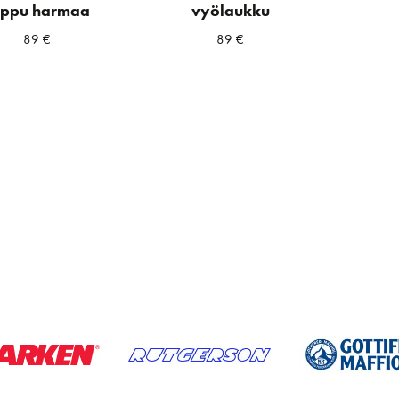
eppu harmaa
vyölaukku
89
€
89
€
a
ta