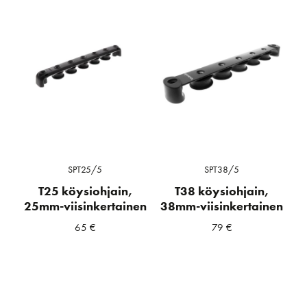
SPT25/5
SPT38/5
T25 köysiohjain,
T38 köysiohjain,
25mm-viisinkertainen
38mm-viisinkertainen
65
€
79
€