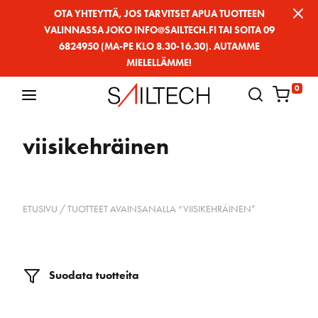
Siirry
OTA YHTEYTTÄ, JOS TARVITSET APUA TUOTTEEN
VALINNASSA JOKO INFO@SAILTECH.FI TAI SOITA 09
sivun
6824950 (MA-PE KLO 8.30-16.30). AUTAMME
sisältöön
MIELELLÄMME!
0
viisikehräinen
ETUSIVU
/ TUOTTEET AVAINSANALLA “VIISIKEHRÄINEN”
Suodata tuotteita