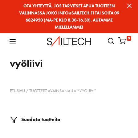
Siirry
OTA YHTEYTTÄ, JOS TARVITSET APUA TUOTTEEN
VALINNASSA JOKO INFO@SAILTECH.FI TAI SOITA 09
sivun
6824950 (MA-PE KLO 8.30-16.30). AUTAMME
sisältöön
MIELELLÄMME!
0
vyöliivi
ETUSIVU
/ TUOTTEET AVAINSANALLA “VYÖLIIVI”
Suodata tuotteita