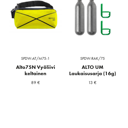
SPDW-AT/M75-1
SPDW-RAK/75
Alto75N Vyöliivi
ALTO UM
keltainen
Laukaisusarja (16g)
89
€
13
€