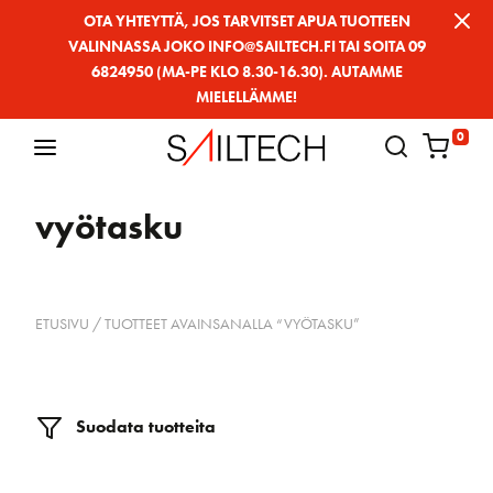
Siirry
OTA YHTEYTTÄ, JOS TARVITSET APUA TUOTTEEN
VALINNASSA JOKO INFO@SAILTECH.FI TAI SOITA 09
sivun
6824950 (MA-PE KLO 8.30-16.30). AUTAMME
sisältöön
MIELELLÄMME!
0
vyötasku
ETUSIVU
/ TUOTTEET AVAINSANALLA “VYÖTASKU”
Suodata tuotteita