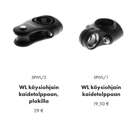
SPWL/2
SPWL/1
WL köysiohjain
WL köysiohjain
kaidetolppaan,
kaidetolppaan
plokilla
19,50
€
29
€