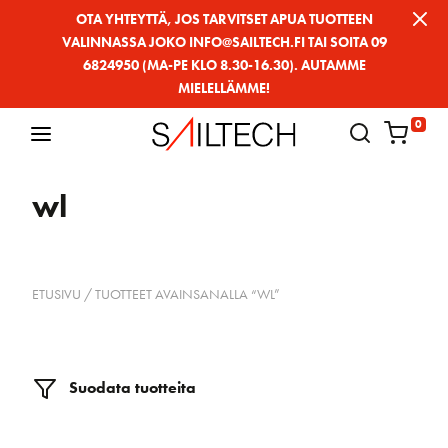
Siirry
OTA YHTEYTTÄ, JOS TARVITSET APUA TUOTTEEN
VALINNASSA JOKO INFO@SAILTECH.FI TAI SOITA 09
sivun
6824950 (MA-PE KLO 8.30-16.30). AUTAMME
sisältöön
MIELELLÄMME!
0
wl
ETUSIVU
/ TUOTTEET AVAINSANALLA “WL”
Suodata tuotteita