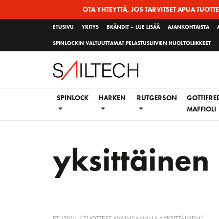
Siirry
OTA YHTEYTTÄ, JOS TARVITSET APUA TUOTT
sivun
ETUSIVU
YRITYS
BRÄNDIT – LUE LISÄÄ
AJANKOHTAISTA
sisältöön
SPINLOCKIN VALTUUTTAMAT PELASTUSLIIVIEN HUOLTOLIIKKEET
SPINLOCK
HARKEN
RUTGERSON
GOTTIFRE
MAFFIOLI
yksittäinen
ETUSIVU
/ TUOTTEET AVAINSANALLA “YKSITTÄINEN”