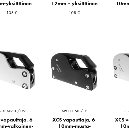
m-yksittäinen
12mm – yksittäinen
10mm-
108
€
108
€
a
ta
SPXCS0610/1W
SPXCS0610/1B
SP
vapauttaja, 6-
XCS vapauttaja, 6-
XCS v
m-valkoinen-
10mm-musta-
10