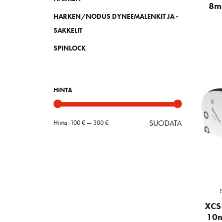
8m
HARKEN/NODUS DYNEEMALENKIT JA -
SAKKELIT
SPINLOCK
HINTA
SUODATA
Hinta:
100 €
—
300 €
Minimihint
Maksimihin
XCS 
10m