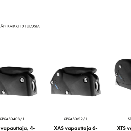
SORTED
ÄN KAIKKI 10 TULOSTA
BY
LATEST
SPXAS0408/1
SPXAS0612/1
S
vapauttaja, 4-
XAS vapauttaja 6-
XTS v