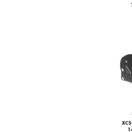
XCS 
1