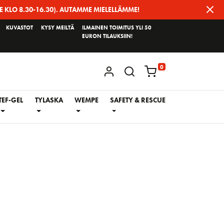
E KLO 8.30-16.30). AUTAMME MIELELLÄMME!
KUVASTOT
KYSY MEILTÄ
ILMAINEN TOIMITUS YLI 50
EURON TILAUKSIIN!
0
KIRJAUDU / REKISTERÖIDY
TEF-GEL
TYLASKA
WEMPE
SAFETY & RESCUE