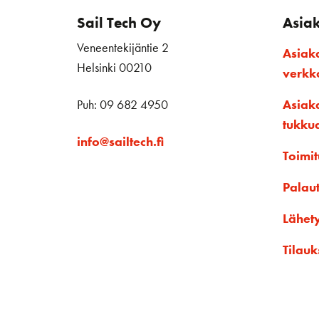
Sail Tech Oy
Asia
Veneentekijäntie 2
Asiak
Helsinki 00210
verk
Puh: 09 682 4950
Asiak
tukku
info@sailtech.fi
Toimit
Palau
Lähet
Tilauk