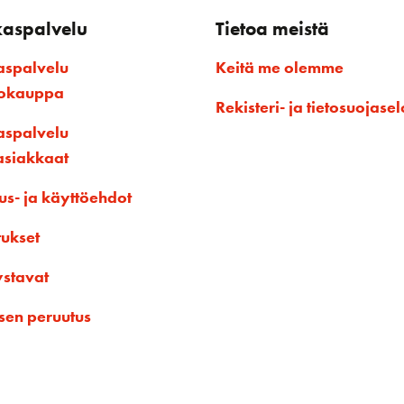
kaspalvelu
Tietoa meistä
aspalvelu
Keitä me olemme
kokauppa
Rekisteri- ja tietosuojasel
aspalvelu
asiakkaat
us- ja käyttöehdot
tukset
ystavat
sen peruutus