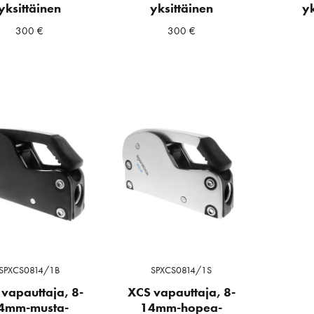
yksittäinen
yksittäinen
yk
300
€
300
€
SPXCS0814/1B
SPXCS0814/1S
vapauttaja, 8-
XCS vapauttaja, 8-
4mm-musta-
14mm-hopea-