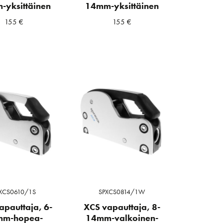
yksittäinen
14mm-yksittäinen
155
€
155
€
XCS0610/1S
SPXCS0814/1W
apauttaja, 6-
XCS vapauttaja, 8-
mm-hopea-
14mm-valkoinen-