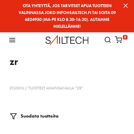
Siirry
OTA YHTEYTTÄ, JOS TARVITSET APUA TUOTTEEN
VALINNASSA JOKO INFO@SAILTECH.FI TAI SOITA 09
sivun
6824950 (MA-PE KLO 8.30-16.30). AUTAMME
sisältöön
MIELELLÄMME!
0
zr
ETUSIVU
/ TUOTTEET AVAINSANALLA “ZR”
Suodata tuotteita