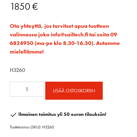
1850
€
Ota yhteyttä, jos tarvitset apua tuotteen
valinnassa joko info@sailtech.fi tai soita 09
6824950 (ma-pe klo 8.30-16.30). Autamme
mielellämme!
H3260
125mm
LISÄÄ OSTOSKORIIN
Barduunaploki
hunsvotilla
määrä
Ilmainen toimitus yli 50 euron tilauksiin!
Tuotetunnus (SKU):
H3260