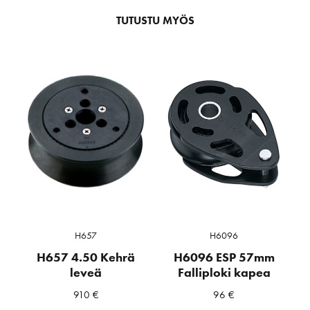
TUTUSTU MYÖS
H657
H6096
H657 4.50 Kehrä
H6096 ESP 57mm
leveä
Falliploki kapea
910
€
96
€