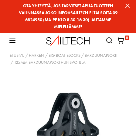
Siirry
OTA YHTEYTTÄ, JOS TARVITSET APUA TUOTTEEN
VALINNASSA JOKO INFO@SAILTECH.FI TAI SOITA 09
sivun
6824950 (MA-PE KLO 8.30-16.30). AUTAMME
sisältöön
MIELELLÄMME!
0
ETUSIVU
/
HARKEN
/
BIG BOAT BLOCKS
/
BARDUUNAPLOKIT
/ 125MM BARDUUNAPLOKI HUNSVOTILLA