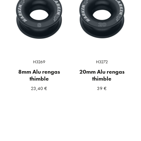
H3269
H3272
8mm Alu rengas
20mm Alu rengas
thimble
thimble
23,40
€
39
€