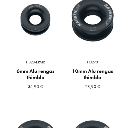
H3284.PAIR
H3270
6mm Alu rengas
10mm Alu rengas
thimble
thimble
35,90
€
28,90
€