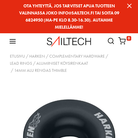
Siirry
OTA YHTEYTTÄ, JOS TARVITSET APUA TUOTTEEN
VALINNASSA JOKO INFO@SAILTECH.FI TAI SOITA 09
sivun
6824950 (MA-PE KLO 8.30-16.30). AUTAMME
sisältöön
MIELELLÄMME!
0
ETUSIVU
/
HARKEN
/
COMPLEMENTARY HARDWARE
/
LEAD RINGS / ALUMIINISET KÖYSIRENKAAT
/ 14MM ALU RENGAS THIMBLE