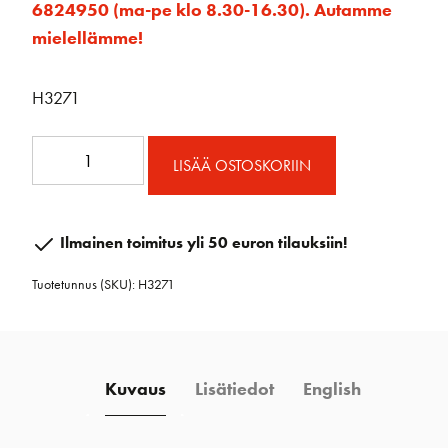
6824950 (ma-pe klo 8.30-16.30). Autamme
mielellämme!
H3271
14mm
LISÄÄ OSTOSKORIIN
Alu
rengas
thimble
Ilmainen toimitus yli 50 euron tilauksiin!
määrä
Tuotetunnus (SKU):
H3271
Kuvaus
Lisätiedot
English