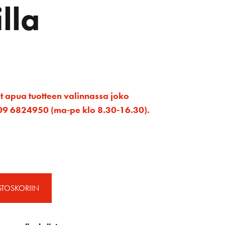
lla
et apua tuotteen valinnassa joko
ta 09 6824950 (ma-pe klo 8.30-16.30).
STOSKORIIN