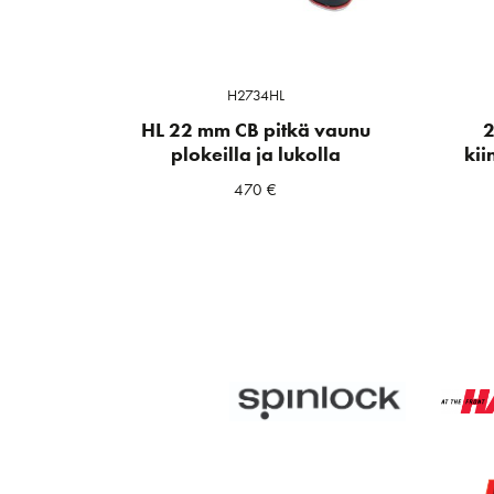
H2734HL
HL 22 mm CB pitkä vaunu
2
plokeilla ja lukolla
kii
470
€