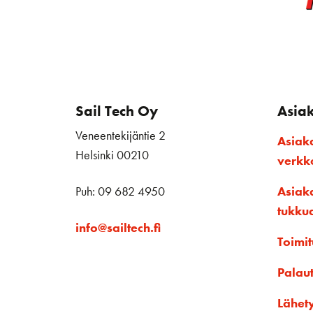
Sail Tech Oy
Asia
Veneentekijäntie 2
Asiak
Helsinki 00210
verk
Puh: 09 682 4950
Asiak
tukku
info@sailtech.fi
Toimit
Palau
Lähet