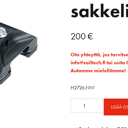
sakkeli
200
€
Ota yhteyttä, jos tarvits
info@sailtech.fi tai soi
Autamme mielellämme!
H2726.NW
22mm
LISÄÄ O
Non
CB
Low