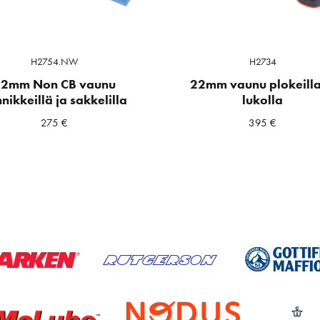
H2754.NW
H2734
2mm Non CB vaunu
22mm vaunu plokeilla
nnikkeillä ja sakkelilla
lukolla
275
€
395
€