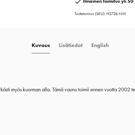
Ilmainen toimitus yli 50 
Load
Tuotetunnus (SKU):
H2726.NW
vaunu
sakkelilla
määrä
Kuvaus
Lisätiedot
English
erkästi myös kuorman alla. Tämä vaunu toimii ennen vuotta 2002 te