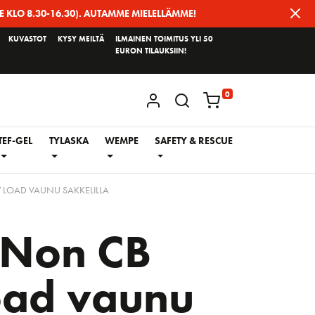
E KLO 8.30-16.30). AUTAMME MIELELLÄMME!
KUVASTOT
KYSY MEILTÄ
ILMAINEN TOIMITUS YLI 50
EURON TILAUKSIIN!
0
KIRJAUDU / REKISTERÖIDY
TEF-GEL
TYLASKA
WEMPE
SAFETY & RESCUE
LOAD VAUNU SAKKELILLA
Non CB
oad vaunu