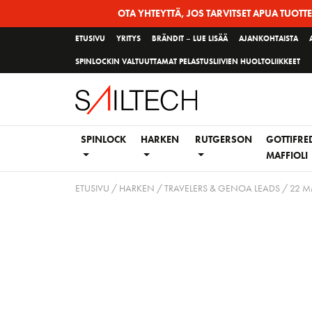
Siirry
OTA YHTEYTTÄ, JOS TARVITSET APUA TUOTT
sivun
ETUSIVU
YRITYS
BRÄNDIT – LUE LISÄÄ
AJANKOHTAISTA
sisältöön
SPINLOCKIN VALTUUTTAMAT PELASTUSLIIVIEN HUOLTOLIIKKEET
SPINLOCK
HARKEN
RUTGERSON
GOTTIFRE
MAFFIOLI
ETUSIVU
/
HARKEN
/
TRAVELERS & GENOA LEADS
/
22 M