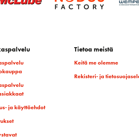
kaspalvelu
Tietoa meistä
aspalvelu
Keitä me olemme
kokauppa
Rekisteri- ja tietosuojasel
aspalvelu
asiakkaat
us- ja käyttöehdot
tukset
ystavat