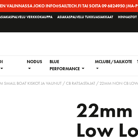
EEN VALINNASSA JOKO INFO@SAILTECH.FI TAI SOITA 09 6824950 (MA-P
ASIAKASPALVELU VERKKOKAUPPA
ASIAKASPALVELU TUKKUASIAKKAAT
HINNASTOT
DI
NODUS
BLUE
MCLUBE/SAILKOTE
PERFORMANCE
M SMALL BOAT KISKOT JA VAUNUT
/
CB RATSASTAJAT
/ 22MM NON CB LOW 
22mm 
Low L