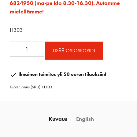
6824950 (ma-pe klo 8.30-16.30). Autamme
mielellämme!
H303
25mm
LISÄÄ OSTOSKORIIN
vaijerikehrä
määrä
Ilmainen toimitus yli 50 euron tilauksiin!
Tuotetunnus (SKU):
H303
Kuvaus
English