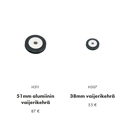
H311
H307
51mm alumiinin
38mm vaijerikehrä
vaijerikehrä
55
€
87
€