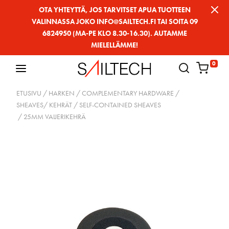
Siirry
OTA YHTEYTTÄ, JOS TARVITSET APUA TUOTTEEN
VALINNASSA JOKO INFO@SAILTECH.FI TAI SOITA 09
sivun
6824950 (MA-PE KLO 8.30-16.30). AUTAMME
sisältöön
MIELELLÄMME!
0
ETUSIVU
/
HARKEN
/
COMPLEMENTARY HARDWARE
/
SHEAVES/ KEHRÄT
/
SELF-CONTAINED SHEAVES
/ 25MM VAIJERIKEHRÄ