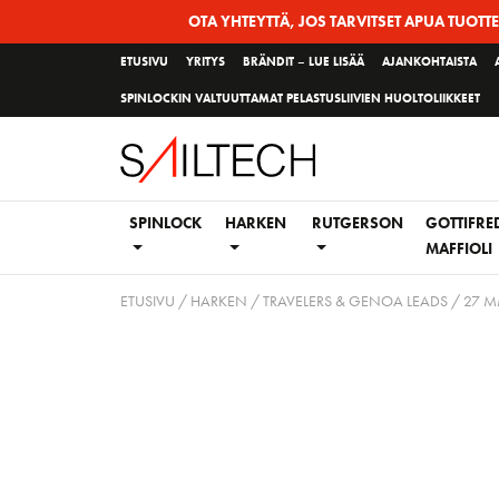
Siirry
OTA YHTEYTTÄ, JOS TARVITSET APUA TUOTT
sivun
ETUSIVU
YRITYS
BRÄNDIT – LUE LISÄÄ
AJANKOHTAISTA
sisältöön
SPINLOCKIN VALTUUTTAMAT PELASTUSLIIVIEN HUOLTOLIIKKEET
SPINLOCK
HARKEN
RUTGERSON
GOTTIFRE
MAFFIOLI
ETUSIVU
/
HARKEN
/
TRAVELERS & GENOA LEADS
/
27 