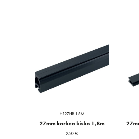
HR27HB.1.8M
27mm korkea kisko 1,8m
27mm
250
€