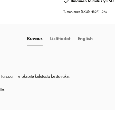
Ilmainen toimitus yli 50 
määrä
Tuotetunnus (SKU):
HR27.1.2M
Kuvaus
Lisätiedot
English
Harcoat – eloksoitu kulutusta kestäväksi.
lle.