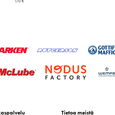
170
€
kaspalvelu
Tietoa meistä