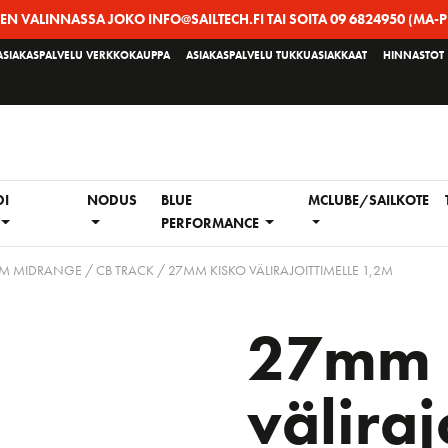
EEN VALINNASSA JOKO INFO@SAILTECH.FI TAI SOITA 09 6824950 (MA-P
ASIAKASPALVELU VERKKOKAUPPA
ASIAKASPALVELU TUKKUASIAKKAAT
HINNASTOT
DI
NODUS
BLUE
MCLUBE/SAILKOTE
PERFORMANCE
MM MIDRANGE
/
CB TRACK
/ 27MM KISKO VÄLIRAJOITTIMELLE 1,2M
27mm 
väliraj