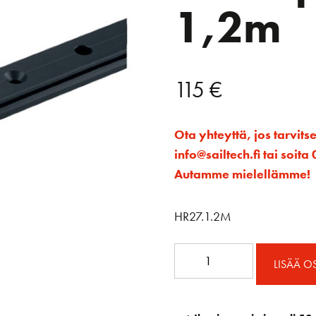
1,2m
115
€
Ota yhteyttä, jos tarvits
info@sailtech.fi tai soi
Autamme mielellämme!
HR27.1.2M
27mm
LISÄÄ O
kisko
välirajoittimelle
1,2m