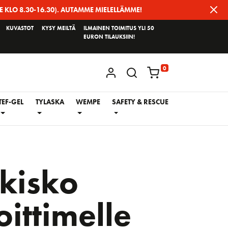
E KLO 8.30-16.30). AUTAMME MIELELLÄMME!
KUVASTOT
KYSY MEILTÄ
ILMAINEN TOIMITUS YLI 50
EURON TILAUKSIIN!
0
KIRJAUDU / REKISTERÖIDY
TEF-GEL
TYLASKA
WEMPE
SAFETY & RESCUE
kisko
oittimelle