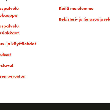
aspalvelu
Keitä me olemme
kokauppa
Rekisteri- ja tietosuojasel
aspalvelu
asiakkaat
us- ja käyttöehdot
tukset
ystavat
sen peruutus