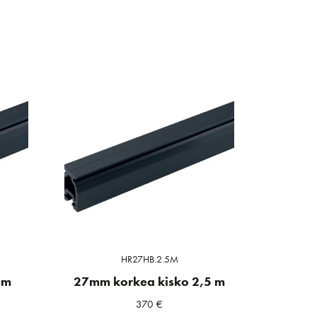
HR27HB.2.5M
1m
27mm korkea kisko 2,5 m
370
€