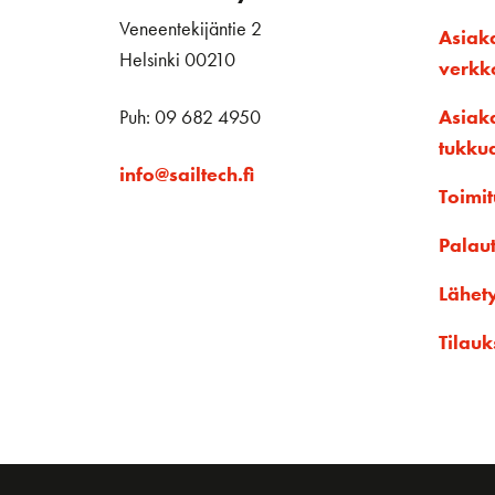
Veneentekijäntie 2
Asiak
Helsinki 00210
verk
Puh: 09 682 4950
Asiak
tukku
info@sailtech.fi
Toimit
Palau
Lähet
Tilauk