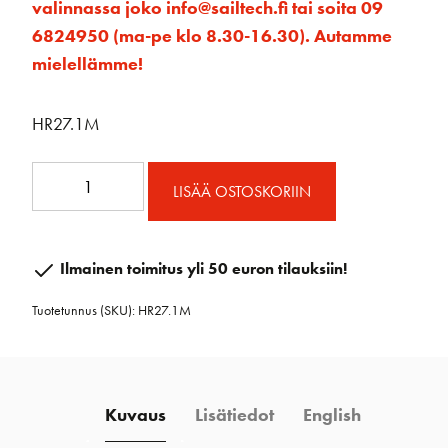
valinnassa joko info@sailtech.fi tai soita 09
6824950 (ma-pe klo 8.30-16.30). Autamme
mielellämme!
HR27.1M
27mm
LISÄÄ OSTOSKORIIN
kisko
välirajoittimelle
1m
Ilmainen toimitus yli 50 euron tilauksiin!
määrä
Tuotetunnus (SKU):
HR27.1M
Kuvaus
Lisätiedot
English