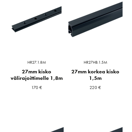
HR27.1.8M
HR27HB.1.5M
27mm kisko
27mm korkea kisko
välirajoittimelle 1,8m
1,5m
170
€
220
€