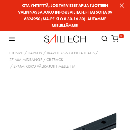
Siirry
OTA YHTEYTTÄ, JOS TARVITSET APUA TUOTTEEN
VALINNASSA JOKO INFO@SAILTECH.FI TAI SOITA 09
sivun
6824950 (MA-PE KLO 8.30-16.30). AUTAMME
sisältöön
MIELELLÄMME!
0
ETUSIVU
/
HARKEN
/
TRAVELERS & GENOA LEADS
/
27 MM MIDRANGE
/
CB TRACK
/ 27MM KISKO VÄLIRAJOITTIMELLE 1M