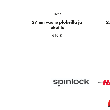
H1628
27mm vaunu plokeilla ja
2
lukoilla
640
€