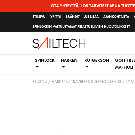
Siirry
OTA YHTEYTTÄ, JOS TARVITSET APUA TUOTT
sivun
ETUSIVU
YRITYS
BRÄNDIT – LUE LISÄÄ
AJANKOHTAISTA
sisältöön
SPINLOCKIN VALTUUTTAMAT PELASTUSLIIVIEN HUOLTOLIIKKEET
SPINLOCK
HARKEN
RUTGERSON
GOTTIFRE
MAFFIOLI
ETUSIVU
/
HARKEN
/
TRAVELERS & GENOA LEADS
/
27 