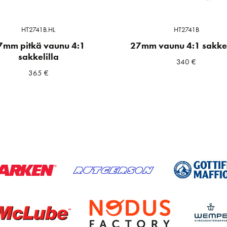
HT2741B.HL
HT2741B
7mm pitkä vaunu 4:1
27mm vaunu 4:1 sakkel
sakkelilla
340
€
365
€