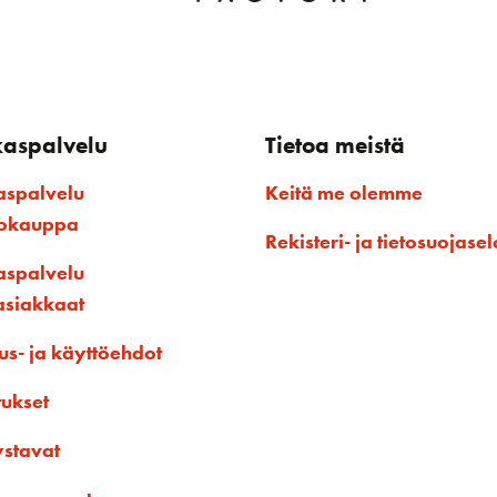
kaspalvelu
Tietoa meistä
aspalvelu
Keitä me olemme
kokauppa
Rekisteri- ja tietosuojasel
aspalvelu
asiakkaat
us- ja käyttöehdot
tukset
ystavat