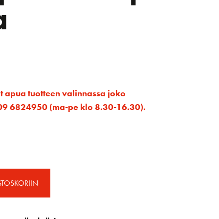
a
et apua tuotteen valinnassa joko
ta 09 6824950 (ma-pe klo 8.30-16.30).
STOSKORIIN