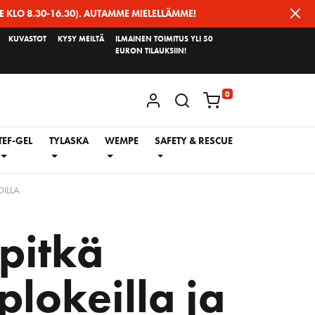
E KLO 8.30-16.30). AUTAMME MIELELLÄMME!
KUVASTOT
KYSY MEILTÄ
ILMAINEN TOIMITUS YLI 50
EURON TILAUKSIIN!
0
KIRJAUDU / REKISTERÖIDY
TEF-GEL
TYLASKA
WEMPE
SAFETY & RESCUE
OILLA
pitkä
plokeilla ja