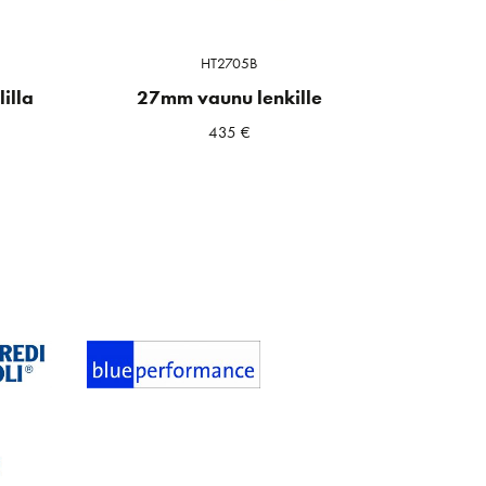
HT2705B
illa
27mm vaunu lenkille
435
€