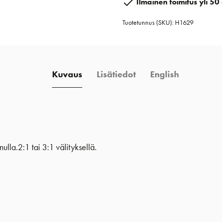
Ilmainen toimitus yli 50 
ja
Tuotetunnus (SKU):
H1629
lukoilla
määrä
Kuvaus
Lisätiedot
English
lla.2:1 tai 3:1 välityksellä.