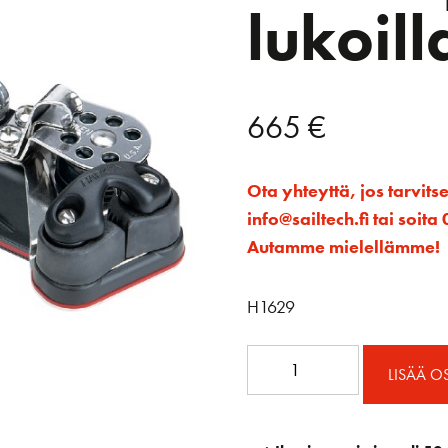
lukoill
665
€
Ota yhteyttä, jos tarvits
info@sailtech.fi tai soi
Autamme mielellämme!
H1629
27mm
LISÄÄ O
pitkä
vaunu
plokeilla