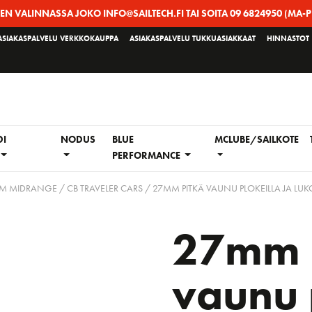
EEN VALINNASSA JOKO INFO@SAILTECH.FI TAI SOITA 09 6824950 (MA-P
ASIAKASPALVELU VERKKOKAUPPA
ASIAKASPALVELU TUKKUASIAKKAAT
HINNASTOT
DI
NODUS
BLUE
MCLUBE/SAILKOTE
PERFORMANCE
MM MIDRANGE
/
CB TRAVELER CARS
/ 27MM PITKÄ VAUNU PLOKEILLA JA LUK
27mm 
vaunu 