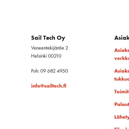
Sail Tech Oy
Asia
Veneentekijäntie 2
Asiak
Helsinki 00210
verk
Puh: 09 682 4950
Asiak
tukku
info@sailtech.fi
Toimit
Palau
Lähet