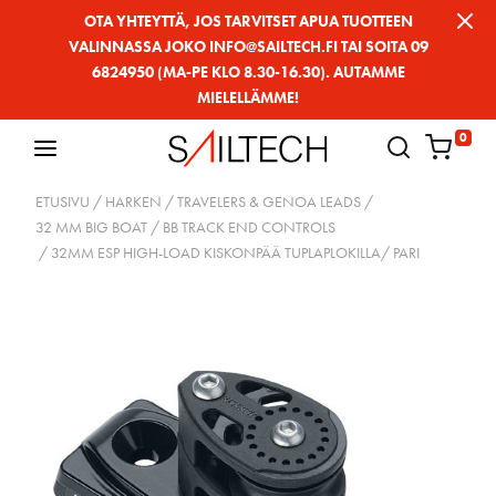
Siirry
OTA YHTEYTTÄ, JOS TARVITSET APUA TUOTTEEN
VALINNASSA JOKO INFO@SAILTECH.FI TAI SOITA 09
sivun
6824950 (MA-PE KLO 8.30-16.30). AUTAMME
sisältöön
MIELELLÄMME!
0
ETUSIVU
/
HARKEN
/
TRAVELERS & GENOA LEADS
/
32 MM BIG BOAT
/
BB TRACK END CONTROLS
/ 32MM ESP HIGH-LOAD KISKONPÄÄ TUPLAPLOKILLA/ PARI