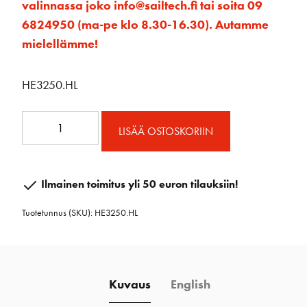
valinnassa joko info@sailtech.fi tai soita 09
6824950 (ma-pe klo 8.30-16.30). Autamme
mielellämme!
HE3250.HL
32mm
LISÄÄ OSTOSKORIIN
ESP
high-
load
Ilmainen toimitus yli 50 euron tilauksiin!
kiskonpää
Tuotetunnus (SKU):
HE3250.HL
tuplaplokilla/
pari
määrä
Kuvaus
English