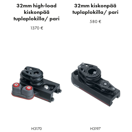
32mm high-load
32mm kiskonpää
kiskonpää
tuplaplokilla/ pari
tuplaplokilla/ pari
580
€
1370
€
H3170
H3197