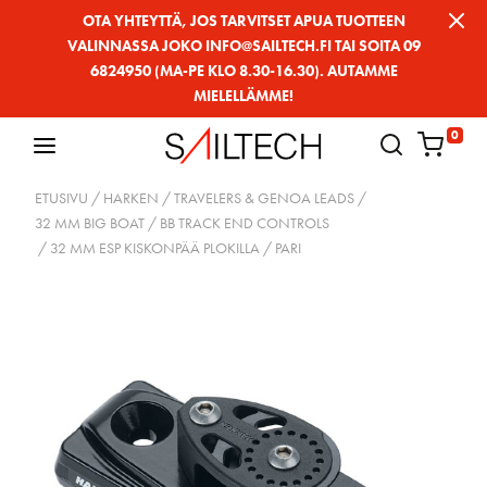
Siirry
OTA YHTEYTTÄ, JOS TARVITSET APUA TUOTTEEN
VALINNASSA JOKO INFO@SAILTECH.FI TAI SOITA 09
sivun
6824950 (MA-PE KLO 8.30-16.30). AUTAMME
sisältöön
MIELELLÄMME!
0
ETUSIVU
/
HARKEN
/
TRAVELERS & GENOA LEADS
/
32 MM BIG BOAT
/
BB TRACK END CONTROLS
/ 32 MM ESP KISKONPÄÄ PLOKILLA / PARI