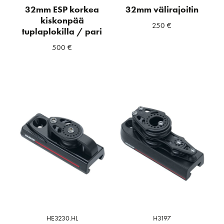
32mm ESP korkea
32mm välirajoitin
kiskonpää
250
€
tuplaplokilla / pari
500
€
HE3230.HL
H3197