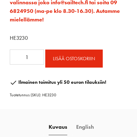
valinnassa joko info@sailtech.fi tai soita 09
6824950 (ma-pe klo 8.30-16.30). Autamme
mielellämme!
HE3230
32
LISÄÄ OSTOSKORIIN
mm
ESP
kiskonpää
Ilmainen toimitus yli 50 euron tilauksiin!
plokilla
Tuotetunnus (SKU):
HE3230
/
pari
määrä
Kuvaus
English