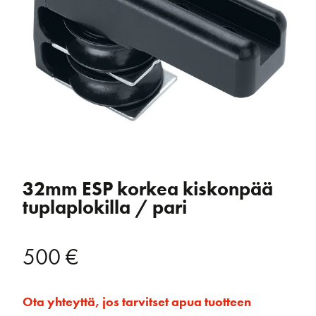
32mm ESP korkea kiskonpää
tuplaplokilla / pari
500
€
Ota yhteyttä, jos tarvitset apua tuotteen