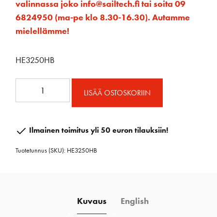
valinnassa joko info@sailtech.fi tai soita 09
6824950 (ma-pe klo 8.30-16.30). Autamme
mielellämme!
HE3250HB
32mm
LISÄÄ OSTOSKORIIN
ESP
korkea
kiskonpää
Ilmainen toimitus yli 50 euron tilauksiin!
tuplaplokilla
Tuotetunnus (SKU):
HE3250HB
/
pari
määrä
Kuvaus
English