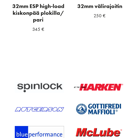
32mm ESP high-load
32mm välirajoitin
kiskonpää plokilla/
250
€
pari
345
€