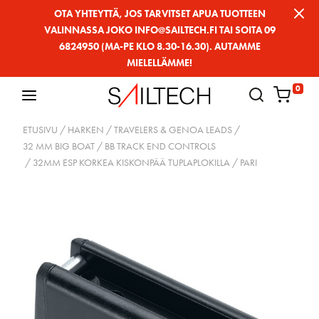
Siirry
OTA YHTEYTTÄ, JOS TARVITSET APUA TUOTTEEN
VALINNASSA JOKO INFO@SAILTECH.FI TAI SOITA 09
sivun
6824950 (MA-PE KLO 8.30-16.30). AUTAMME
sisältöön
MIELELLÄMME!
0
ETUSIVU
/
HARKEN
/
TRAVELERS & GENOA LEADS
/
32 MM BIG BOAT
/
BB TRACK END CONTROLS
/ 32MM ESP KORKEA KISKONPÄÄ TUPLAPLOKILLA / PARI