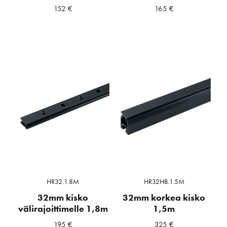
152
€
165
€
HR32.1.8M
HR32HB.1.5M
32mm kisko
32mm korkea kisko
välirajoittimelle 1,8m
1,5m
195
€
325
€