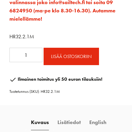
valinnassa joko info@sailtech.fi tai soita 09
6824950 (ma-pe klo 8.30-16.30). Autamme
mielellämme!
HR32.2.1M
32mm
LISÄÄ OSTOSKORIIN
kisko
välirajoittimelle
2,1m
Ilmainen toimitus yli 50 euron tilauksiin!
määrä
Tuotetunnus (SKU):
HR32.2.1M
Kuvaus
Lisätiedot
English