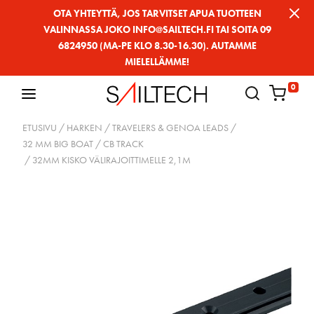
Siirry
OTA YHTEYTTÄ, JOS TARVITSET APUA TUOTTEEN
VALINNASSA JOKO INFO@SAILTECH.FI TAI SOITA 09
sivun
6824950 (MA-PE KLO 8.30-16.30). AUTAMME
sisältöön
MIELELLÄMME!
0
ETUSIVU
/
HARKEN
/
TRAVELERS & GENOA LEADS
/
32 MM BIG BOAT
/
CB TRACK
/ 32MM KISKO VÄLIRAJOITTIMELLE 2,1M