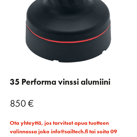
35 Performa vinssi alumiini
850
€
Ota yhteyttä, jos tarvitset apua tuotteen
valinnassa joko info@sailtech.fi tai soita 09