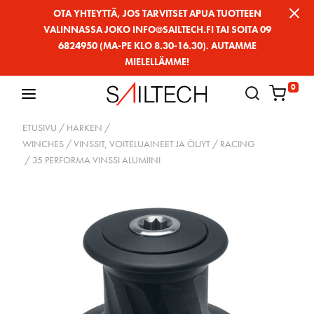
Siirry
OTA YHTEYTTÄ, JOS TARVITSET APUA TUOTTEEN
VALINNASSA JOKO INFO@SAILTECH.FI TAI SOITA 09
sivun
6824950 (MA-PE KLO 8.30-16.30). AUTAMME
sisältöön
MIELELLÄMME!
0
ETUSIVU
/
HARKEN
/
WINCHES / VINSSIT, VOITELUAINEET JA ÖLJYT
/
RACING
/ 35 PERFORMA VINSSI ALUMIINI