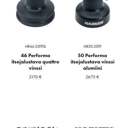
HR46.2STPQ
HR50.2STP
46 Performa
50 Performa
itsejalustava quattro
itsejalustava vinssi
vinssi
alumiini
2170
€
2675
€