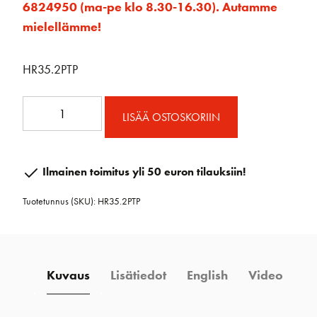
6824950 (ma-pe klo 8.30-16.30). Autamme
mielellämme!
HR35.2PTP
35
LISÄÄ OSTOSKORIIN
Performa
vinssi
alumiini
Ilmainen toimitus yli 50 euron tilauksiin!
määrä
Tuotetunnus (SKU):
HR35.2PTP
Kuvaus
Lisätiedot
English
Video