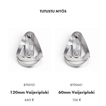
TUTUSTU MYÖS
B700121
B700601
120mm Vaijeriploki
60mm Vaijeriploki
660
€
136
€