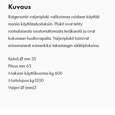
Kuvaus
Rutgersonin vaijeriploki valikoimaa voidaan käyttää
moniin käyttötarkoituksiin. Plokit ovat tehty
ruotsalaisesta ruostumattomasta teräksestä ja ovat
kokonaan huoltovapaita. Vaijeriplokit toimivat
erinomaisesti esimerkiksi takastaagin säätöplokeina.
Kehrä Ø mm 35
Pituus mm 63
Maksimi käyttökuorma kg 600
Murtolujuus kg1200
Vaijeri Ø (mm)3