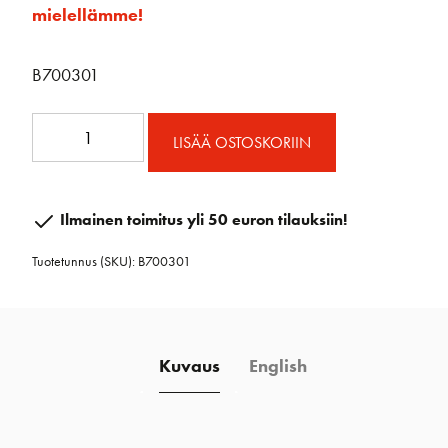
mielellämme!
B700301
35mm
LISÄÄ OSTOSKORIIN
Vaijeriploki
määrä
Ilmainen toimitus yli 50 euron tilauksiin!
Tuotetunnus (SKU):
B700301
Kuvaus
English