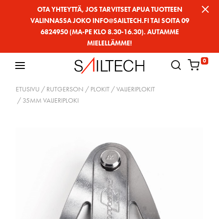
Siirry
OTA YHTEYTTÄ, JOS TARVITSET APUA TUOTTEEN
VALINNASSA JOKO INFO@SAILTECH.FI TAI SOITA 09
sivun
6824950 (MA-PE KLO 8.30-16.30). AUTAMME
sisältöön
MIELELLÄMME!
0
ETUSIVU
/
RUTGERSON
/
PLOKIT
/
VAIJERIPLOKIT
/ 35MM VAIJERIPLOKI