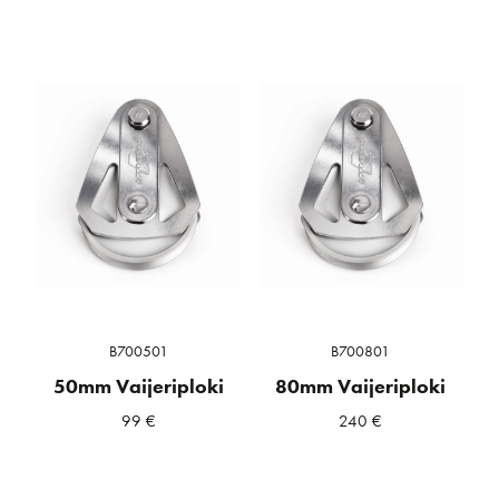
B700501
B700801
50mm Vaijeriploki
80mm Vaijeriploki
99
€
240
€