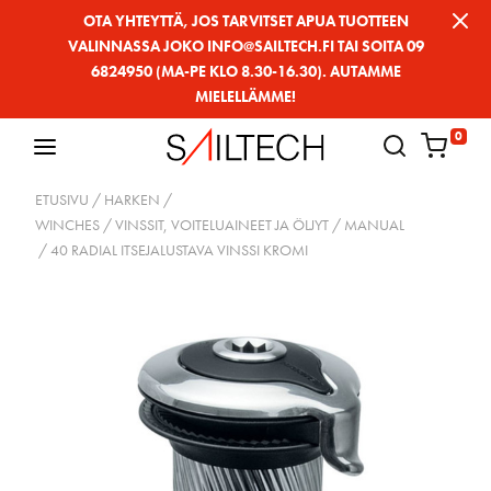
Siirry
OTA YHTEYTTÄ, JOS TARVITSET APUA TUOTTEEN
VALINNASSA JOKO INFO@SAILTECH.FI TAI SOITA 09
sivun
6824950 (MA-PE KLO 8.30-16.30). AUTAMME
sisältöön
MIELELLÄMME!
0
ETUSIVU
/
HARKEN
/
WINCHES / VINSSIT, VOITELUAINEET JA ÖLJYT
/
MANUAL
/ 40 RADIAL ITSEJALUSTAVA VINSSI KROMI