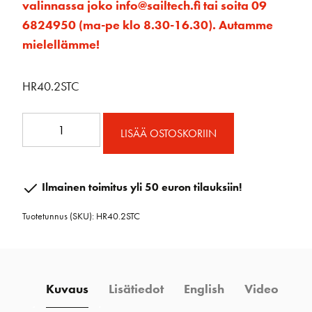
valinnassa joko info@sailtech.fi tai soita 09
6824950 (ma-pe klo 8.30-16.30). Autamme
mielellämme!
HR40.2STC
40
LISÄÄ OSTOSKORIIN
Radial
itsejalustava
vinssi
Ilmainen toimitus yli 50 euron tilauksiin!
kromi
Tuotetunnus (SKU):
HR40.2STC
määrä
Kuvaus
Lisätiedot
English
Video