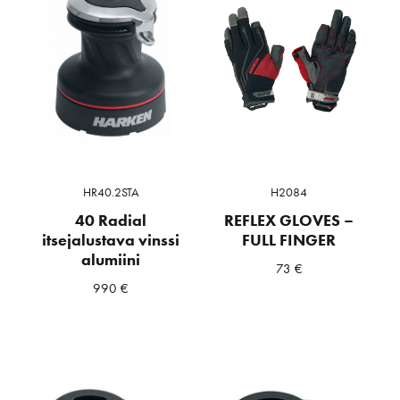
HR40.2STA
H2084
40 Radial
REFLEX GLOVES –
itsejalustava vinssi
FULL FINGER
alumiini
73
€
990
€