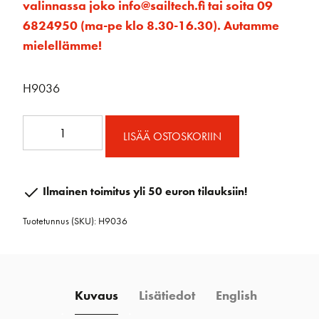
valinnassa joko info@sailtech.fi tai soita 09
6824950 (ma-pe klo 8.30-16.30). Autamme
mielellämme!
H9036
45
LISÄÄ OSTOSKORIIN
mm
Taittoploki
tulppaanikehrällä
Ilmainen toimitus yli 50 euron tilauksiin!
määrä
Tuotetunnus (SKU):
H9036
Kuvaus
Lisätiedot
English