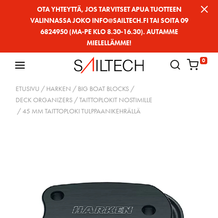
Siirry
OTA YHTEYTTÄ, JOS TARVITSET APUA TUOTTEEN
VALINNASSA JOKO INFO@SAILTECH.FI TAI SOITA 09
sivun
6824950 (MA-PE KLO 8.30-16.30). AUTAMME
sisältöön
MIELELLÄMME!
0
ETUSIVU
/
HARKEN
/
BIG BOAT BLOCKS
/
DECK ORGANIZERS / TAITTOPLOKIT NOSTIMILLE
/ 45 MM TAITTOPLOKI TULPPAANIKEHRÄLLÄ