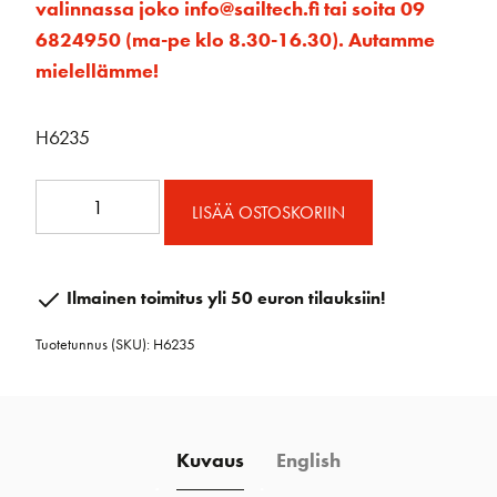
valinnassa joko info@sailtech.fi tai soita 09
6824950 (ma-pe klo 8.30-16.30). Autamme
mielellämme!
H6235
45mm
LISÄÄ OSTOSKORIIN
Element
Viuluploki
Lukolla
Ilmainen toimitus yli 50 euron tilauksiin!
määrä
Tuotetunnus (SKU):
H6235
Kuvaus
English