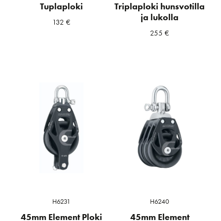
Tuplaploki
Triplaploki hunsvotilla
ja lukolla
132
€
255
€
H6231
H6240
45mm Element Ploki
45mm Element