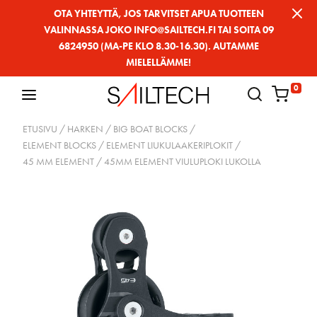
Siirry
OTA YHTEYTTÄ, JOS TARVITSET APUA TUOTTEEN
VALINNASSA JOKO INFO@SAILTECH.FI TAI SOITA 09
sivun
6824950 (MA-PE KLO 8.30-16.30). AUTAMME
sisältöön
MIELELLÄMME!
0
ETUSIVU
/
HARKEN
/
BIG BOAT BLOCKS
/
ELEMENT BLOCKS / ELEMENT LIUKULAAKERIPLOKIT
/
45 MM ELEMENT
/ 45MM ELEMENT VIULUPLOKI LUKOLLA