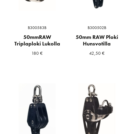
B300583B
B300502B
50mmRAW
50mm RAW Ploki
Triplaploki Lukolla
Hunsvotilla
180
€
42,50
€