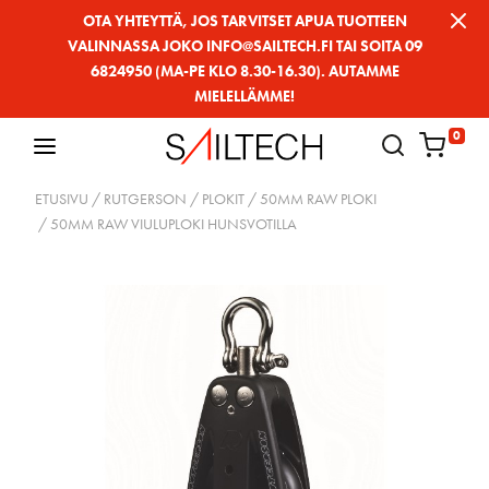
Siirry
OTA YHTEYTTÄ, JOS TARVITSET APUA TUOTTEEN
VALINNASSA JOKO INFO@SAILTECH.FI TAI SOITA 09
sivun
6824950 (MA-PE KLO 8.30-16.30). AUTAMME
sisältöön
MIELELLÄMME!
0
ETUSIVU
/
RUTGERSON
/
PLOKIT
/
50MM RAW PLOKI
/ 50MM RAW VIULUPLOKI HUNSVOTILLA