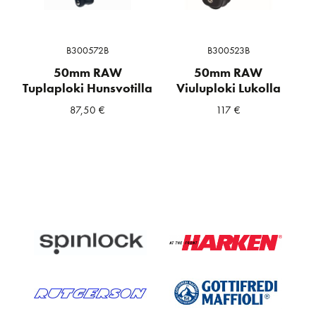
B300572B
B300523B
50mm RAW
50mm RAW
Tuplaploki Hunsvotilla
Viuluploki Lukolla
87,50
€
117
€