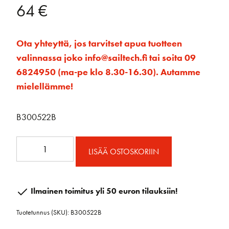
64
€
Ota yhteyttä, jos tarvitset apua tuotteen
valinnassa joko info@sailtech.fi tai soita 09
6824950 (ma-pe klo 8.30-16.30). Autamme
mielellämme!
B300522B
50mm
LISÄÄ OSTOSKORIIN
RAW
Viuluploki
Hunsvotilla
Ilmainen toimitus yli 50 euron tilauksiin!
määrä
Tuotetunnus (SKU):
B300522B