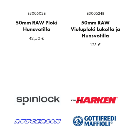
B300502B
B300524B
50mm RAW Ploki
50mm RAW
Hunsvotilla
Viuluploki Lukolla ja
Hunsvotilla
42,50
€
123
€