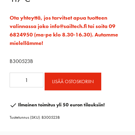
Ota yhteyttä, jos tarvitset apua tuotteen
valinnassa joko info@sailtech.fi tai soita 09
6824950 (ma-pe klo 8.30-16.30). Autamme
mielellämme!
B300523B
50mm
LISÄÄ OSTOSKORIIN
RAW
Viuluploki
Lukolla
Ilmainen toimitus yli 50 euron tilauksiin!
määrä
Tuotetunnus (SKU):
B300523B