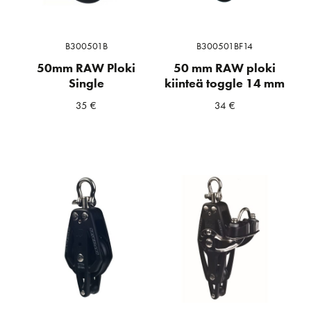
B300501B
B300501BF14
50mm RAW Ploki
50 mm RAW ploki
Single
kiinteä toggle 14 mm
35
€
34
€