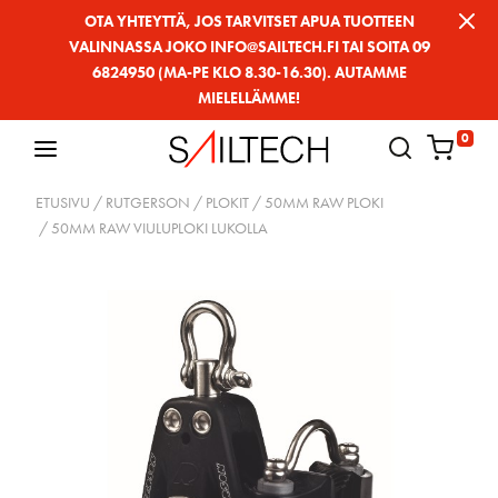
Siirry
OTA YHTEYTTÄ, JOS TARVITSET APUA TUOTTEEN
VALINNASSA JOKO INFO@SAILTECH.FI TAI SOITA 09
sivun
6824950 (MA-PE KLO 8.30-16.30). AUTAMME
sisältöön
MIELELLÄMME!
0
ETUSIVU
/
RUTGERSON
/
PLOKIT
/
50MM RAW PLOKI
/ 50MM RAW VIULUPLOKI LUKOLLA