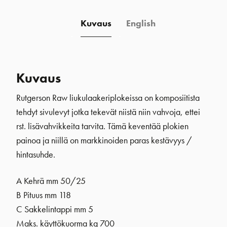
Kuvaus
English
Kuvaus
Rutgerson Raw liukulaakeriplokeissa on komposiitista
tehdyt sivulevyt jotka tekevät niistä niin vahvoja, ettei
rst. lisävahvikkeita tarvita. Tämä keventää plokien
painoa ja niillä on markkinoiden paras kestävyys /
hintasuhde.
A Kehrä mm 50/25
B Pituus mm 118
C Sakkelintappi mm 5
Maks. käyttökuorma kg 700