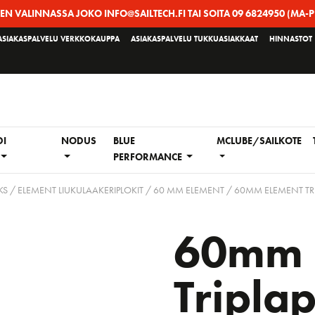
EEN VALINNASSA JOKO INFO@SAILTECH.FI TAI SOITA 09 6824950 (MA-P
ASIAKASPALVELU VERKKOKAUPPA
ASIAKASPALVELU TUKKUASIAKKAAT
HINNASTOT
DI
NODUS
BLUE
MCLUBE/SAILKOTE
PERFORMANCE
S / ELEMENT LIUKULAAKERIPLOKIT
/
60 MM ELEMENT
/ 60MM ELEMENT TRI
60mm 
Triplap