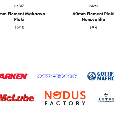
H6267
H6261
mm Element Makaava
60mm Element Plok
Ploki
Hunsvotilla
107
€
99
€