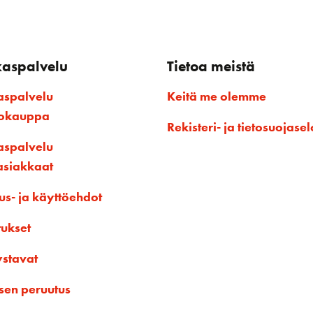
kaspalvelu
Tietoa meistä
aspalvelu
Keitä me olemme
kokauppa
Rekisteri- ja tietosuojasel
aspalvelu
asiakkaat
us- ja käyttöehdot
tukset
ystavat
sen peruutus