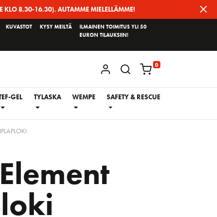
E KLO 8.30-16.30). AUTAMME MIELELLÄMME!
KUVASTOT
KYSY MEILTÄ
ILMAINEN TOIMITUS YLI 50
EURON TILAUKSIIN!
0
KIRJAUDU / REKISTERÖIDY
TEF-GEL
TYLASKA
WEMPE
SAFETY & RESCUE
PLAPLOKI
Element
loki