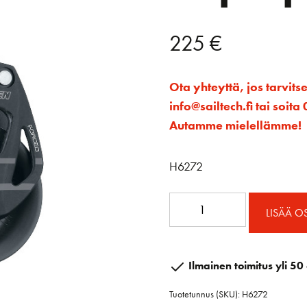
225
€
Ota yhteyttä, jos tarvits
info@sailtech.fi tai soi
Autamme mielellämme!
H6272
60mm
LISÄÄ O
Element
Triplaploki
määrä
Ilmainen toimitus yli 50 
Tuotetunnus (SKU):
H6272