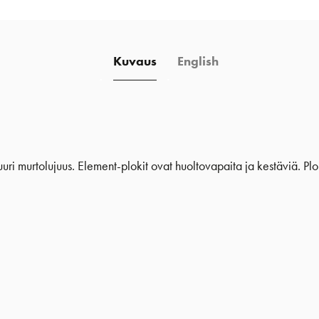
Kuvaus
English
uuri murtolujuus. Element-plokit ovat huoltovapaita ja kestäviä. Plok