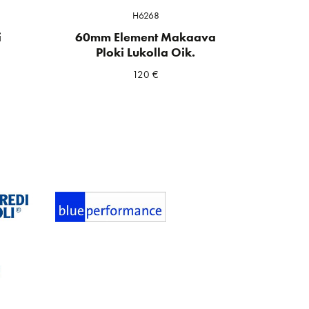
H6268
i
60mm Element Makaava
Ploki Lukolla Oik.
120
€