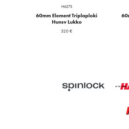
H6275
60mm Element Triplaploki
60
Hunsv Lukko
320
€