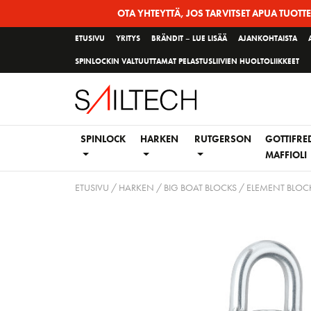
Siirry
OTA YHTEYTTÄ, JOS TARVITSET APUA TUOTT
sivun
ETUSIVU
YRITYS
BRÄNDIT – LUE LISÄÄ
AJANKOHTAISTA
sisältöön
SPINLOCKIN VALTUUTTAMAT PELASTUSLIIVIEN HUOLTOLIIKKEET
SPINLOCK
HARKEN
RUTGERSON
GOTTIFRE
MAFFIOLI
ETUSIVU
/
HARKEN
/
BIG BOAT BLOCKS
/
ELEMENT BLOCK