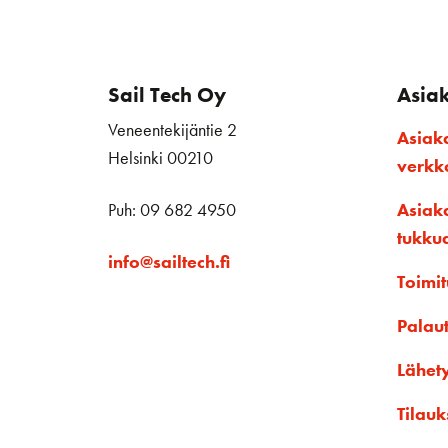
Sail Tech Oy
Asia
Veneentekijäntie 2
Asiak
Helsinki 00210
verk
Puh: 09 682 4950
Asiak
tukku
info@sailtech.fi
Toimit
Palau
Lähet
Tilauk