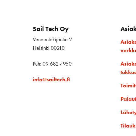
Sail Tech Oy
Asia
Veneentekijäntie 2
Asiak
Helsinki 00210
verk
Puh: 09 682 4950
Asiak
tukku
info@sailtech.fi
Toimit
Palau
Lähet
Tilauk