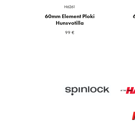
H6261
60mm Element Ploki
Hunsvotilla
99
€