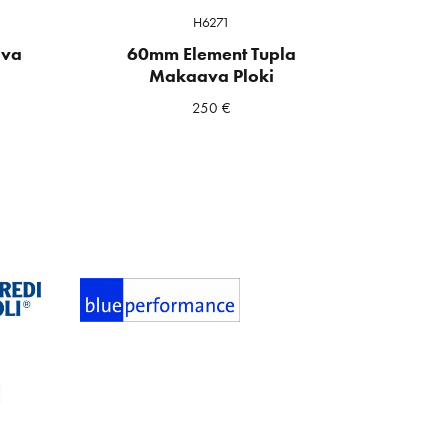
H6271
ava
60mm Element Tupla
Makaava Ploki
250
€