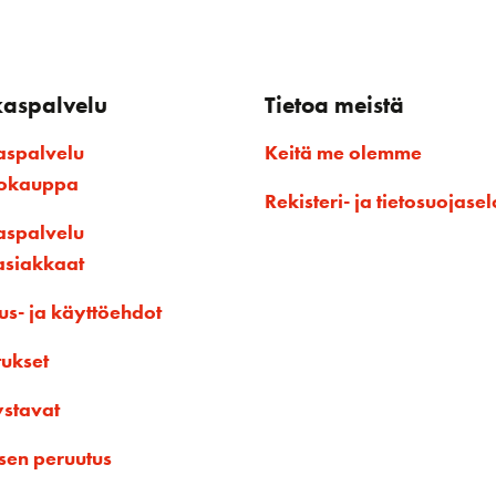
kaspalvelu
Tietoa meistä
aspalvelu
Keitä me olemme
kokauppa
Rekisteri- ja tietosuojasel
aspalvelu
asiakkaat
us- ja käyttöehdot
tukset
ystavat
sen peruutus