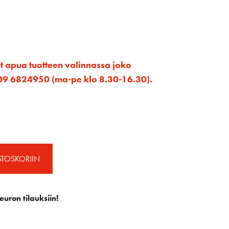
et apua tuotteen valinnassa joko
ta 09 6824950 (ma-pe klo 8.30-16.30).
STOSKORIIN
euron tilauksiin!