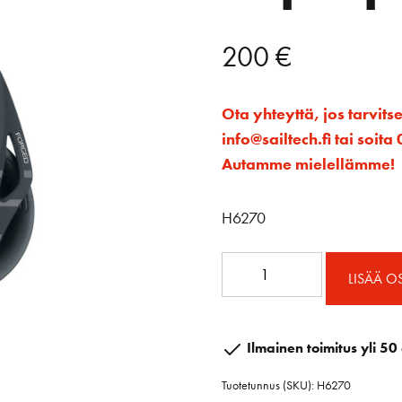
200
€
Ota yhteyttä, jos tarvits
info@sailtech.fi tai soi
Autamme mielellämme!
H6270
60mm
LISÄÄ O
Element
Tuplaploki
Hunsv.
Ilmainen toimitus yli 50 
määrä
Tuotetunnus (SKU):
H6270