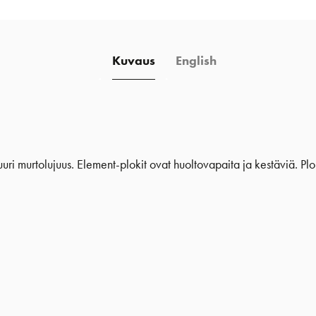
Kuvaus
English
uuri murtolujuus. Element-plokit ovat huoltovapaita ja kestäviä. Plok