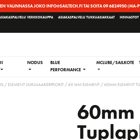
EEN VALINNASSA JOKO INFO@SAILTECH.FI TAI SOITA 09 6824950 (MA-P
ASIAKASPALVELU VERKKOKAUPPA
ASIAKASPALVELU TUKKUASIAKKAAT
HINNASTOT
DI
NODUS
BLUE
MCLUBE/SAILKOTE
PERFORMANCE
S / ELEMENT LIUKULAAKERIPLOKIT
/
60 MM ELEMENT
/ 60MM ELEMENT TU
60mm 
Tuplap