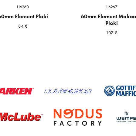
H6260
H6267
60mm Element Ploki
60mm Element Maka
Ploki
84
€
107
€