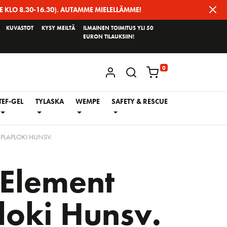
E KLO 8.30-16.30). AUTAMME MIELELLÄMME!
KUVASTOT
KYSY MEILTÄ
ILMAINEN TOIMITUS YLI 50
EURON TILAUKSIIN!
0
KIRJAUDU / REKISTERÖIDY
TEF-GEL
TYLASKA
WEMPE
SAFETY & RESCUE
PLAPLOKI HUNSV.
Element
loki Hunsv.