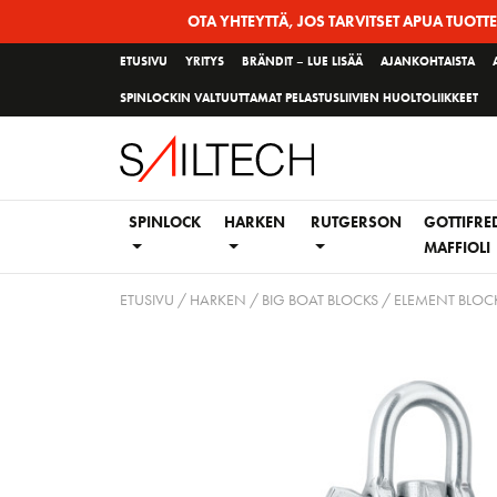
Siirry
OTA YHTEYTTÄ, JOS TARVITSET APUA TUOTT
sivun
ETUSIVU
YRITYS
BRÄNDIT – LUE LISÄÄ
AJANKOHTAISTA
sisältöön
SPINLOCKIN VALTUUTTAMAT PELASTUSLIIVIEN HUOLTOLIIKKEET
SPINLOCK
HARKEN
RUTGERSON
GOTTIFRE
MAFFIOLI
ETUSIVU
/
HARKEN
/
BIG BOAT BLOCKS
/
ELEMENT BLOCK