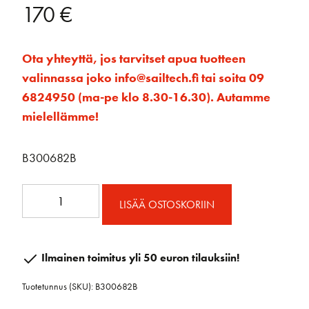
170
€
Ota yhteyttä, jos tarvitset apua tuotteen
valinnassa joko info@sailtech.fi tai soita 09
6824950 (ma-pe klo 8.30-16.30). Autamme
mielellämme!
B300682B
60mm
LISÄÄ OSTOSKORIIN
RAW
Triplaploki
Hunsvotilla
Ilmainen toimitus yli 50 euron tilauksiin!
määrä
Tuotetunnus (SKU):
B300682B