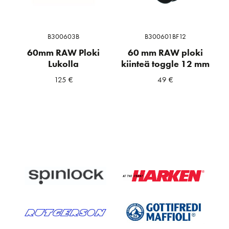
B300603B
B300601BF12
60mm RAW Ploki
60 mm RAW ploki
Lukolla
kiinteä toggle 12 mm
125
€
49
€