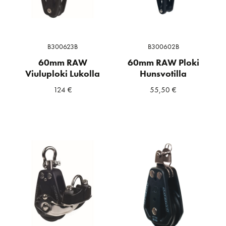
B300623B
B300602B
60mm RAW
60mm RAW Ploki
Viuluploki Lukolla
Hunsvotilla
124
€
55,50
€