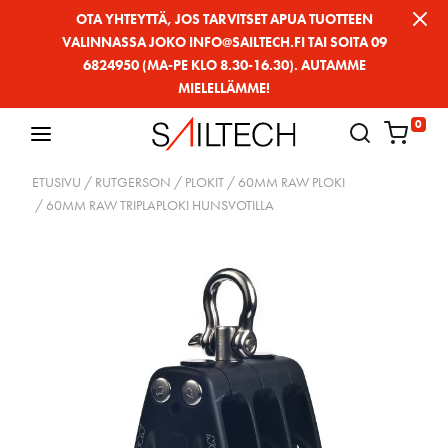
Siirry
OTA YHTEYTTÄ, JOS TARVITSET APUA TUOTTEEN
VALINNASSA JOKO INFO@SAILTECH.FI TAI SOITA 09
sivun
6824950 (MA-PE KLO 8.30-16.30). AUTAMME
sisältöön
MIELELLÄMME!
0
ETUSIVU
/
RUTGERSON
/
PLOKIT
/
60MM RAW PLOKI
/ 60MM RAW TRIPLAPLOKI HUNSVOTILLA