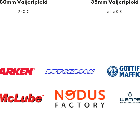
80mm Vaijeriploki
35mm Vaijeriploki
240
€
51,50
€