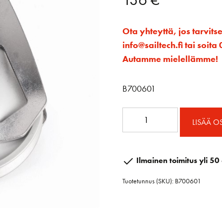
Ota yhteyttä, jos tarvits
info@sailtech.fi tai soi
Autamme mielellämme!
B700601
60mm
LISÄÄ O
Vaijeriploki
määrä
Ilmainen toimitus yli 50 
Tuotetunnus (SKU):
B700601