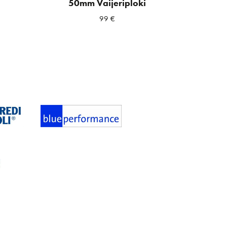
50mm Vaijeriploki
99
€