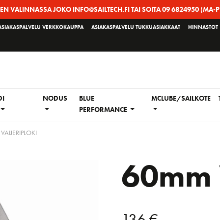
EEN VALINNASSA JOKO INFO@SAILTECH.FI TAI SOITA 09 6824950 (MA-P
ASIAKASPALVELU VERKKOKAUPPA
ASIAKASPALVELU TUKKUASIAKKAAT
HINNASTOT
DI
NODUS
BLUE
MCLUBE/SAILKOTE
PERFORMANCE
AIJERIPLOKI
60mm V
136
€