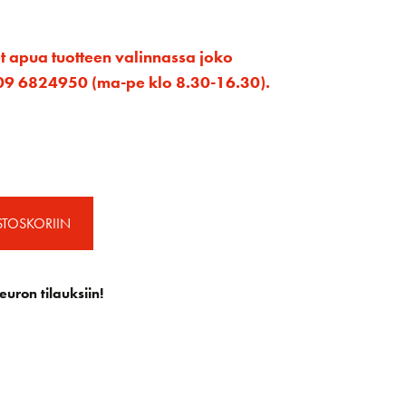
et apua tuotteen valinnassa joko
ta 09 6824950 (ma-pe klo 8.30-16.30).
STOSKORIIN
euron tilauksiin!