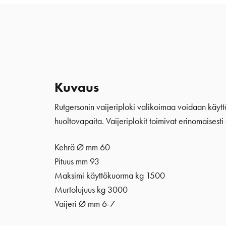
Kuvaus
Rutgersonin vaijeriploki valikoimaa voidaan käyttä
huoltovapaita. Vaijeriplokit toimivat erinomaisest
Kehrä Ø mm 60
Pituus mm 93
Maksimi käyttökuorma kg 1500
Murtolujuus kg 3000
Vaijeri Ø mm 6-7