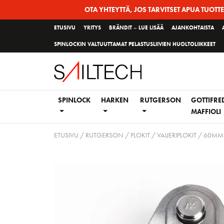
Siirry
OTA YHTEYTTÄ, JOS TARVITSET APUA TUOTT
sivun
ETUSIVU
YRITYS
BRÄNDIT – LUE LISÄÄ
AJANKOHTAISTA
sisältöön
SPINLOCKIN VALTUUTTAMAT PELASTUSLIIVIEN HUOLTOLIIKKEET
SPINLOCK
HARKEN
RUTGERSON
GOTTIFRE
MAFFIOLI
ETUSIVU
/
RUTGERSON
/
PLOKIT
/
VAIJERIPLOKIT
/ 60MM V