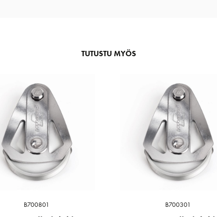
TUTUSTU MYÖS
B700801
B700301