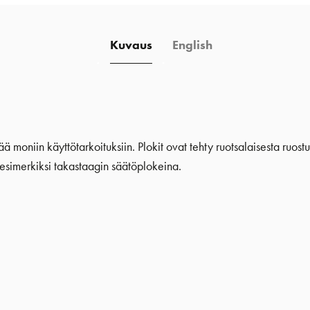
Kuvaus
English
ä moniin käyttötarkoituksiin. Plokit ovat tehty ruotsalaisesta ruo
i esimerkiksi takastaagin säätöplokeina.