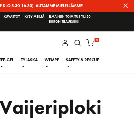
E KLO 8.30-16.30). AUTAMME MIELELLÄMME!
KUVASTOT
KYSY MEILTÄ
ILMAINEN TOIMITUS YLI 50
EURON TILAUKSIIN!
0
KIRJAUDU / REKISTERÖIDY
TEF-GEL
TYLASKA
WEMPE
SAFETY & RESCUE
aijeriploki