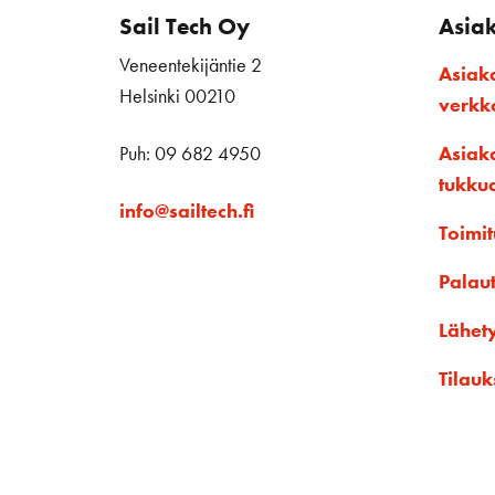
Sail Tech Oy
Asia
Veneentekijäntie 2
Asiak
Helsinki 00210
verk
Puh: 09 682 4950
Asiak
tukku
info@sailtech.fi
Toimit
Palau
Lähet
Tilauk