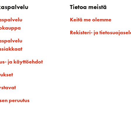
kaspalvelu
Tietoa meistä
aspalvelu
Keitä me olemme
kokauppa
Rekisteri- ja tietosuojasel
aspalvelu
asiakkaat
us- ja käyttöehdot
tukset
ystavat
sen peruutus