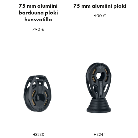
75 mm alumiini
75 mm alumiini ploki
barduuna ploki
600
€
hunsvotilla
790
€
H3230
H3244