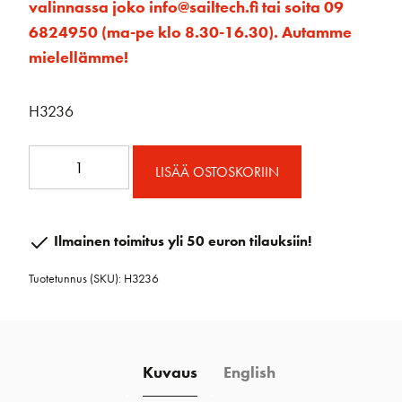
valinnassa joko info@sailtech.fi tai soita 09
6824950 (ma-pe klo 8.30-16.30). Autamme
mielellämme!
H3236
75
LISÄÄ OSTOSKORIIN
mm
alumiini
makaava
Ilmainen toimitus yli 50 euron tilauksiin!
ploki
Tuotetunnus (SKU):
H3236
lukolla
määrä
Kuvaus
English