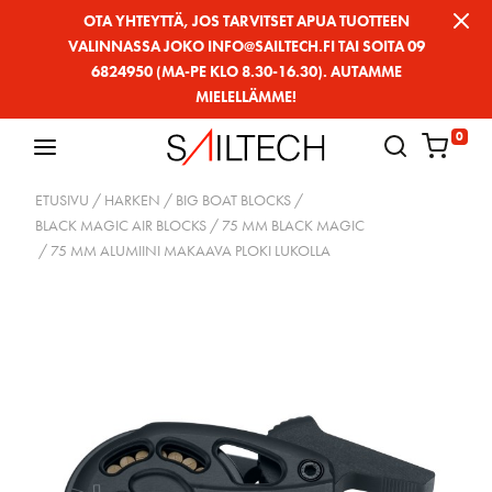
Siirry
OTA YHTEYTTÄ, JOS TARVITSET APUA TUOTTEEN
VALINNASSA JOKO INFO@SAILTECH.FI TAI SOITA 09
sivun
6824950 (MA-PE KLO 8.30-16.30). AUTAMME
sisältöön
MIELELLÄMME!
0
ETUSIVU
/
HARKEN
/
BIG BOAT BLOCKS
/
BLACK MAGIC AIR BLOCKS
/
75 MM BLACK MAGIC
/ 75 MM ALUMIINI MAKAAVA PLOKI LUKOLLA