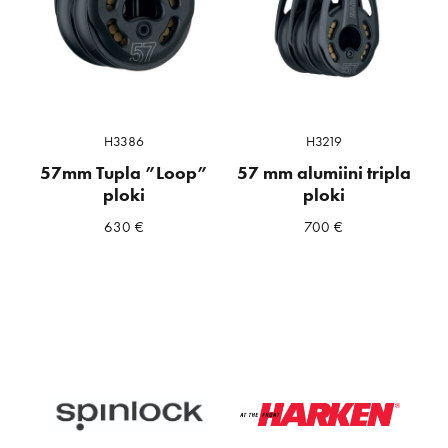
H3386
H3219
57mm Tupla ”Loop”
57 mm alumiini tripla
ploki
ploki
630
€
700
€