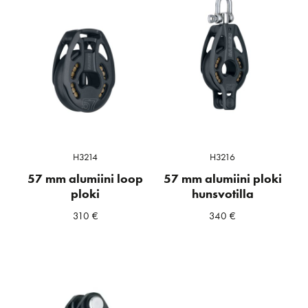
H3214
H3216
57 mm alumiini loop
57 mm alumiini ploki
ploki
hunsvotilla
310
€
340
€