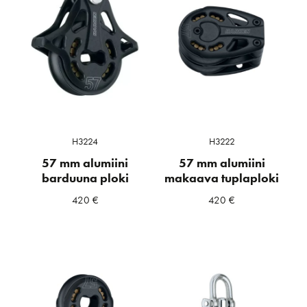
H3224
H3222
57 mm alumiini
57 mm alumiini
barduuna ploki
makaava tuplaploki
420
€
420
€