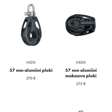
H3215
H3220
57 mm alumiini ploki
57 mm alumiini
makaava ploki
270
€
275
€