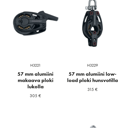
H3221
H3229
57 mm alumiini
57 mm alumiini low-
makaava ploki
load ploki hunsvotilla
lukolla
315
€
305
€