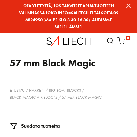
Siirry
OTA YHTEYTTÄ, JOS TARVITSET APUA TUOTTEEN
VALINNASSA JOKO INFO@SAILTECH.FI TAI SOITA 09
sivun
6824950 (MA-PE KLO 8.30-16.30). AUTAMME
sisältöön
MIELELLÄMME!
0
57 mm Black Magic
ETUSIVU
/
HARKEN
/
BIG BOAT BLOCKS
/
BLACK MAGIC AIR BLOCKS
/ 57 MM BLACK MAGIC
Suodata tuotteita