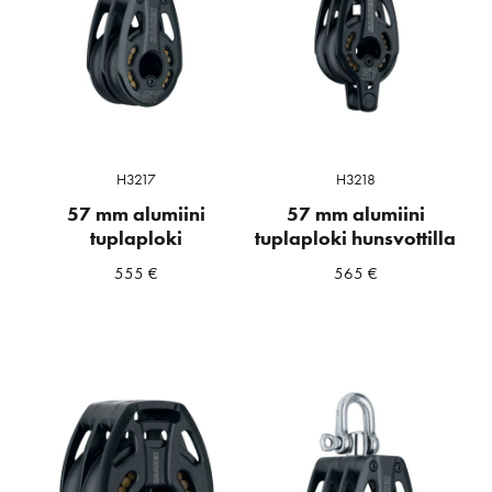
H3217
H3218
57 mm alumiini
57 mm alumiini
tuplaploki
tuplaploki hunsvottilla
555
€
565
€