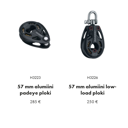
H3223
H3226
57 mm alumiini
57 mm alumiini low-
padeye ploki
load ploki
285
€
250
€