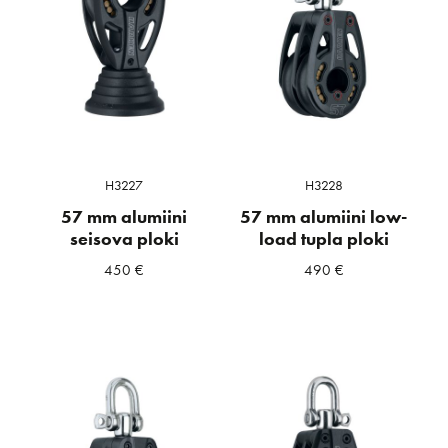
H3227
H3228
57 mm alumiini
57 mm alumiini low-
seisova ploki
load tupla ploki
450
€
490
€