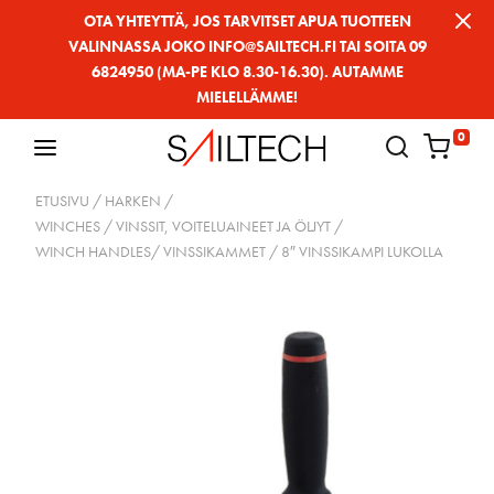
Siirry
OTA YHTEYTTÄ, JOS TARVITSET APUA TUOTTEEN
VALINNASSA JOKO INFO@SAILTECH.FI TAI SOITA 09
sivun
6824950 (MA-PE KLO 8.30-16.30). AUTAMME
sisältöön
MIELELLÄMME!
0
ETUSIVU
/
HARKEN
/
WINCHES / VINSSIT, VOITELUAINEET JA ÖLJYT
/
WINCH HANDLES/ VINSSIKAMMET
/ 8″ VINSSIKAMPI LUKOLLA