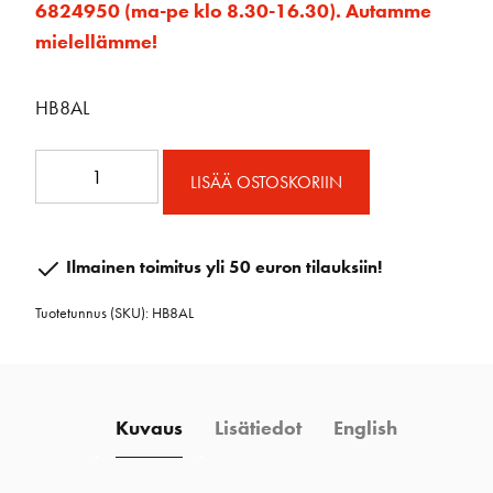
6824950 (ma-pe klo 8.30-16.30). Autamme
mielellämme!
HB8AL
8"
LISÄÄ OSTOSKORIIN
Vinssikampi
lukolla
määrä
Ilmainen toimitus yli 50 euron tilauksiin!
Tuotetunnus (SKU):
HB8AL
Kuvaus
Lisätiedot
English