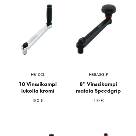
HB10CL
HB8ASGLP
10 Vinssikampi
8″ Vinssikampi
lukolla kromi
matala Speedgrip
180
€
110
€