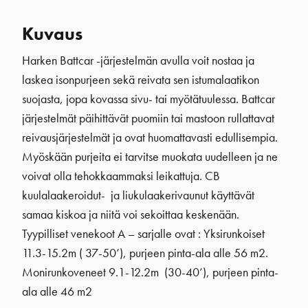
Kuvaus
Harken Battcar -järjestelmän avulla voit nostaa ja
laskea isonpurjeen sekä reivata sen istumalaatikon
suojasta, jopa kovassa sivu- tai myötätuulessa. Battcar
järjestelmät päihittävät puomiin tai mastoon rullattavat
reivausjärjestelmät ja ovat huomattavasti edullisempia.
Myöskään purjeita ei tarvitse muokata uudelleen ja ne
voivat olla tehokkaammaksi leikattuja. CB
kuulalaakeroidut- ja liukulaakerivaunut käyttävät
samaa kiskoa ja niitä voi sekoittaa keskenään.
Tyypilliset venekoot A – sarjalle ovat : Yksirunkoiset
11.3-15.2m ( 37-50’), purjeen pinta-ala alle 56 m2.
Monirunkoveneet 9.1-12.2m (30-40’), purjeen pinta-
ala alle 46 m2