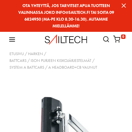
Siirry
OTA YHTEYTTÄ, JOS TARVITSET APUA TUOTTEEN
VALINNASSA JOKO INFO@SAILTECH.FI TAI SOITA 09
sivun
6824950 (MA-PE KLO 8.30-16.30). AUTAMME
sisältöön
MIELELLÄMME!
0
ETUSIVU
/
HARKEN
/
BATTCARS / ISON PURJEEN KISKOJÄRJESTELMÄT
/
SYSTEM A BATTCARS
/ A HEADBOARD+CB VAUNUT