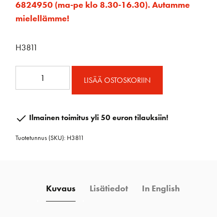
6824950 (ma-pe klo 8.30-16.30). Autamme
mielellämme!
H3811
A
LISÄÄ OSTOSKORIIN
Headboard+CB
vaunut
määrä
Ilmainen toimitus yli 50 euron tilauksiin!
Tuotetunnus (SKU):
H3811
Kuvaus
Lisätiedot
In English