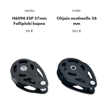
H6096
H1981
H6096 ESP 57mm
Ohjain nostimelle 56
Falliploki kapea
mm
96
€
345
€