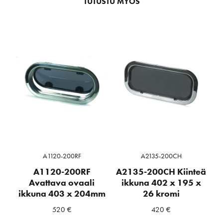
TUTUSTU MYÖS
A1120-200RF
A2135-200CH
A1120-200RF
A2135-200CH Kiinteä
Avattava ovaali
ikkuna 402 x 195 x
ikkuna 403 x 204mm
26 kromi
520
€
420
€