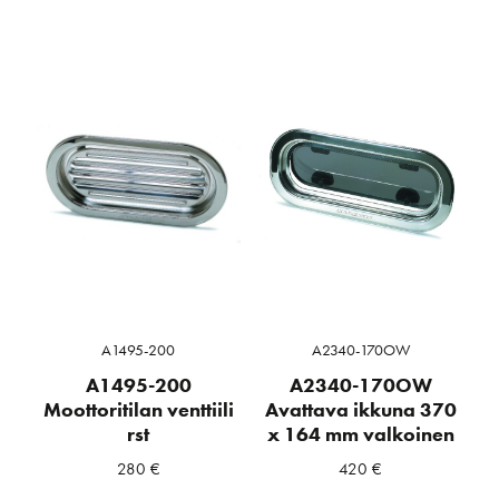
A1495-200
A2340-170OW
A1495-200
A2340-170OW
Moottoritilan venttiili
Avattava ikkuna 370
rst
x 164 mm valkoinen
280
€
420
€