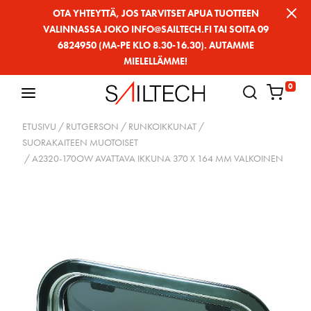
Siirry
OTA YHTEYTTÄ, JOS TARVITSET APUA TUOTTEEN
VALINNASSA JOKO INFO@SAILTECH.FI TAI SOITA 09
sivun
6824950 (MA-PE KLO 8.30-16.30). AUTAMME
sisältöön
MIELELLÄMME!
0
ETUSIVU
/
RUTGERSON
/
RUNKOIKKUNAT
/
SUORAKAITEEN MUOTOISET
/ A2320-170OW AVATTAVA IKKUNA 370 X 164 MM VALKOINEN