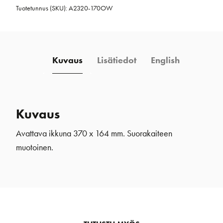
Tuotetunnus (SKU):
A2320-170OW
x
164
mm
valkoinen
Kuvaus
Lisätiedot
English
määrä
Kuvaus
Avattava ikkuna 370 x 164 mm. Suorakaiteen
muotoinen.