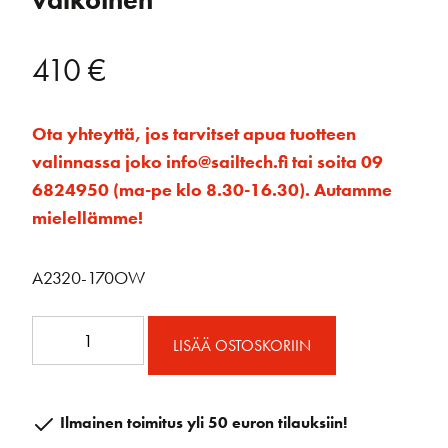
valkoinen
410
€
Ota yhteyttä, jos tarvitset apua tuotteen
valinnassa joko info@sailtech.fi tai soita 09
6824950 (ma-pe klo 8.30-16.30). Autamme
mielellämme!
A2320-170OW
A2320-
LISÄÄ OSTOSKORIIN
170OW
Avattava
ikkuna
Ilmainen toimitus yli 50 euron tilauksiin!
370