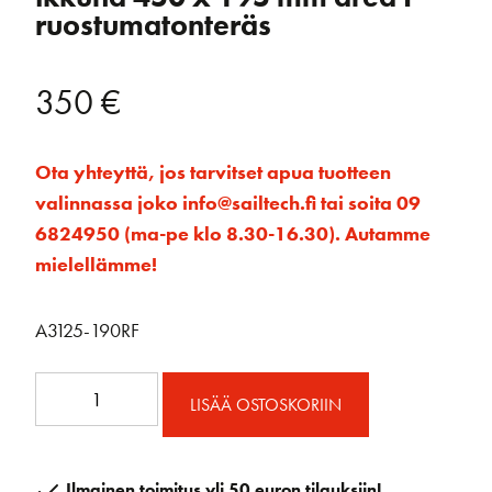
ruostumatonteräs
350
€
Ota yhteyttä, jos tarvitset apua tuotteen
valinnassa joko info@sailtech.fi tai soita 09
6824950 (ma-pe klo 8.30-16.30). Autamme
mielellämme!
A3125-190RF
A3125-
LISÄÄ OSTOSKORIIN
190RF
Kiinteä
elliptinen
Ilmainen toimitus yli 50 euron tilauksiin!