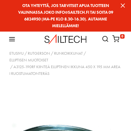
Siirry
OTA YHTEYTTÄ, JOS TARVITSET APUA TUOTTEEN
VALINNASSA JOKO INFO@SAILTECH.FI TAI SOITA 09
sivun
6824950 (MA-PE KLO 8.30-16.30). AUTAMME
sisältöön
MIELELLÄMME!
0
ETUSIVU
/
RUTGERSON
/
RUNKOIKKUNAT
/
ELLIPTISEN MUOTOISET
/ A3125-190RF KIINTEÄ ELLIPTINEN IKKUNA 450 X 195 MM AREA
I RUOSTUMATONTERÄS