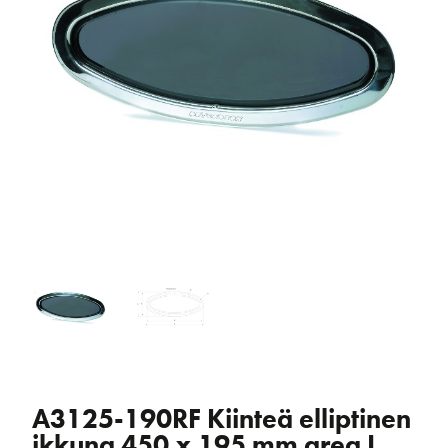
A3125-190RF Kiinteä elliptinen
ikkuna 450 x 195 mm area I