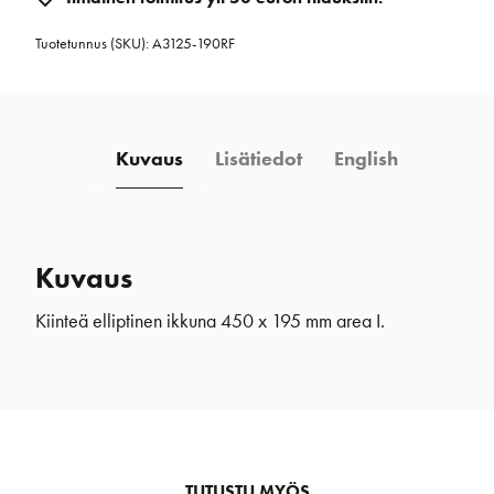
ikkuna
Tuotetunnus (SKU):
A3125-190RF
450
x
195
mm
Kuvaus
Lisätiedot
English
area
I
ruostumatonteräs
määrä
Kuvaus
Kiinteä elliptinen ikkuna 450 x 195 mm area I.
TUTUSTU MYÖS